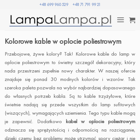
Przewiń
+48 699 960 529
+48 71 791 99 21
do
zawartości
Kolorowe kable w oplocie poliestrowym
Przebojowe, żywe kolory? Tak! Kolorowe kable do lamp w
oplocie poliestrowym to świetny szczegół dekoracyjny, który
nada przestrzeni zupełnie nowy charakter. W naszej ofercie
znajduje się ponad 30 modnych kolorów i wzorów. Tak
szeroka paleta pozwala na wybór najbardziej dopasowanego
do własnych potrzeb kabla. Są to kable trzyżyłowe, które
świetnie nadają się przede wszystkim do lamp sufitowych
(wiszących), wymagających uziemienia. Tego typu kable mogą
je zapewnić. Dodatkowo
kabel w oplocie poliestrowym
odznacza się sprężystością i odpornością na rozciąganie,
dzięki czemu bez problemu może utrzymać spory ciężar i nie