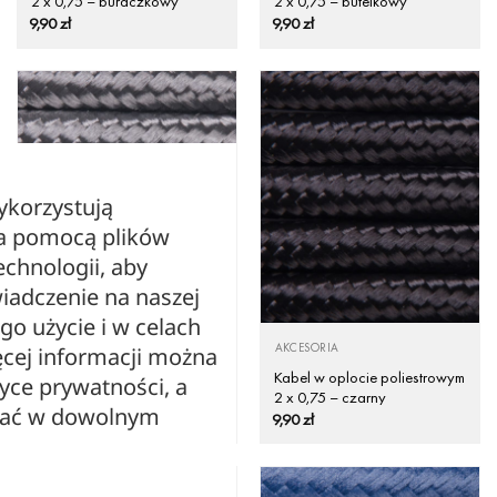
2 x 0,75 – buraczkowy
2 x 0,75 – butelkowy
9,90
zł
9,90
zł
ykorzystują
za pomocą plików
echnologii, aby
iadczenie na naszej
ego użycie i w celach
AKCESORIA
AKCESORIA
cej informacji można
Kabel w oplocie poliestrowym
Kabel w oplocie poliestrowym
tyce prywatności, a
2 x 0,75 – ciemnoszary
2 x 0,75 – czarny
zać w dowolnym
9,90
zł
9,90
zł