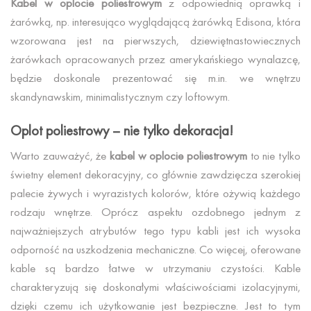
Kabel w oplocie poliestrowym
z odpowiednią oprawką i
żarówką, np. interesująco wyglądającą żarówką Edisona, która
wzorowana jest na pierwszych, dziewiętnastowiecznych
żarówkach opracowanych przez amerykańskiego wynalazcę,
będzie doskonale prezentować się m.in. we wnętrzu
skandynawskim, minimalistycznym czy loftowym.
Oplot poliestrowy – nie tylko dekoracja!
Warto zauważyć, że
kabel w oplocie poliestrowym
to nie tylko
świetny element dekoracyjny, co głównie zawdzięcza szerokiej
palecie żywych i wyrazistych kolorów, które ożywią każdego
rodzaju wnętrze. Oprócz aspektu ozdobnego jednym z
najważniejszych atrybutów tego typu kabli jest ich wysoka
odporność na uszkodzenia mechaniczne. Co więcej, oferowane
kable są bardzo łatwe w utrzymaniu czystości. Kable
charakteryzują się doskonałymi właściwościami izolacyjnymi,
dzięki czemu ich użytkowanie jest bezpieczne. Jest to tym