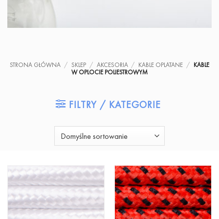
STRONA GŁÓWNA
/
SKLEP
/
AKCESORIA
/
KABLE OPLATANE
/
KABLE
W OPLOCIE POLIESTROWYM
FILTRY / KATEGORIE