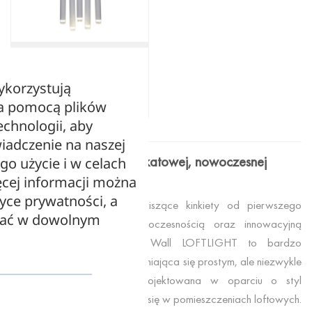
KINKIETY
Stick Wall – White
ykorzystują
775,00
zł
za pomocą plików
echnologii, aby
iadczenie na naszej
Kinkiety zwisające w unikatowej, nowoczesnej
ego użycie i w celach
formie
cej informacji można
tyce prywatności, a
Prezentowane przez nas wiszące kinkiety od pierwszego
zać w dowolnym
wejrzenia zachwycają nowoczesnością oraz innowacyjną
technologią. Model Kalla Wall LOFTLIGHT to bardzo
atrakcyjna propozycja wyróżniająca się prostym, ale niezwykle
unikatowym designem. Zaprojektowana w oparciu o styl
industrialny najlepiej sprawdzi się w pomieszczeniach loftowych.