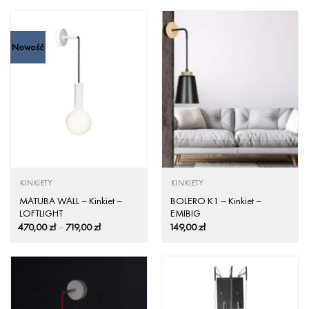
Nowość
KINKIETY
KINKIETY
MATUBA WALL – Kinkiet –
BOLERO K1 – Kinkiet –
LOFTLIGHT
EMIBIG
Zakres
470,00
zł
–
719,00
zł
149,00
zł
cen:
od
470,00 zł
do
719,00 zł