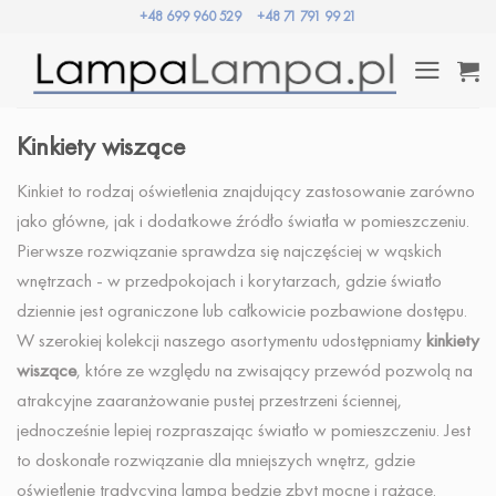
Przewiń
+48 699 960 529
+48 71 791 99 21
do
zawartości
Kinkiety wiszące
Kinkiet to rodzaj oświetlenia znajdujący zastosowanie zarówno
jako główne, jak i dodatkowe źródło światła w pomieszczeniu.
Pierwsze rozwiązanie sprawdza się najczęściej w wąskich
wnętrzach - w przedpokojach i korytarzach, gdzie światło
dziennie jest ograniczone lub całkowicie pozbawione dostępu.
W szerokiej kolekcji naszego asortymentu udostępniamy
kinkiety
wiszące
, które ze względu na zwisający przewód pozwolą na
atrakcyjne zaaranżowanie pustej przestrzeni ściennej,
jednocześnie lepiej rozpraszając światło w pomieszczeniu. Jest
to doskonałe rozwiązanie dla mniejszych wnętrz, gdzie
oświetlenie tradycyjną lampą będzie zbyt mocne i rażące.