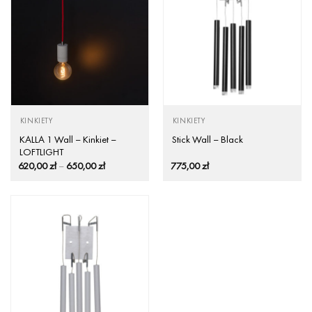
KINKIETY
KINKIETY
KALLA 1 Wall – Kinkiet –
Stick Wall – Black
LOFTLIGHT
Zakres
620,00
zł
–
650,00
zł
775,00
zł
cen:
od
620,00 zł
do
650,00 zł