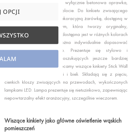
Na jej konstrukcję składa się wyłącznie betonowa oprawka,
podsufitka oraz kabel w oplocie. Do kinkietu zwisającego
 OPCJI
należy zakupić efektowną, dekoracyjną żarówkę, dostępną w
naszym sklepie internetowym, która tworzy oryginalny,
WSZYSTKO
minimalistyczny klosz. Lampa dostępna jest w różnych kolorach
betonu oraz kabla, co można indywidualnie dopasować
względem swoich potrzeb. Prezentuje się stylowo i
ALAM
nowocześnie. Dla osób poszukujących jeszcze bardziej
innowacyjnych konstrukcji polecamy wiszące kinkiety Stick Wall
utrzymane w odcieniu czerni i bieli. Składają się z pięciu,
cienkich kloszy zwisających na przewodach, wykończonych
lampkami LED. Lampa prezentuje się nietuzinkowo, zapewniając
niepowtarzalny efekt aranżacyjny, szczególnie wieczorem.
Wiszące kinkiety jako główne oświetlenie wąskich
pomieszczeń