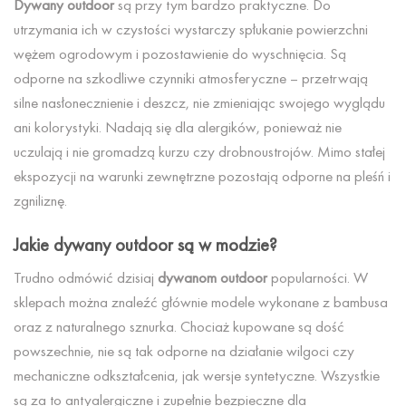
Dywany outdoor
są przy tym bardzo praktyczne. Do
utrzymania ich w czystości wystarczy spłukanie powierzchni
wężem ogrodowym i pozostawienie do wyschnięcia. Są
odporne na szkodliwe czynniki atmosferyczne – przetrwają
silne nasłonecznienie i deszcz, nie zmieniając swojego wyglądu
ani kolorystyki. Nadają się dla alergików, ponieważ nie
uczulają i nie gromadzą kurzu czy drobnoustrojów. Mimo stałej
ekspozycji na warunki zewnętrzne pozostają odporne na pleśń i
zgniliznę.
Jakie dywany outdoor są w modzie?
Trudno odmówić dzisiaj
dywanom outdoor
popularności. W
sklepach można znaleźć głównie modele wykonane z bambusa
oraz z naturalnego sznurka. Chociaż kupowane są dość
powszechnie, nie są tak odporne na działanie wilgoci czy
mechaniczne odkształcenia, jak wersje syntetyczne. Wszystkie
są za to antyalergiczne i zupełnie bezpieczne dla