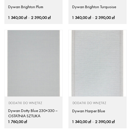
Dywan Brighton Plum
Dywan Brighton Turquoise
Zakres
Zakres
1 340,00
zł
–
2 390,00
zł
1 340,00
zł
–
2 390,00
zł
cen:
cen:
od
od
1
1
340,00 zł
340,00 zł
do
do
2
2
390,00 zł
390,00 zł
DODATKI DO WNĘTRZ
DODATKI DO WNĘTRZ
Dywan Dotty Blue 230×330 –
Dywan Harper Blue
OSTATNIA SZTUKA
Zakres
1 760,00
zł
1 340,00
zł
–
2 390,00
zł
cen:
od