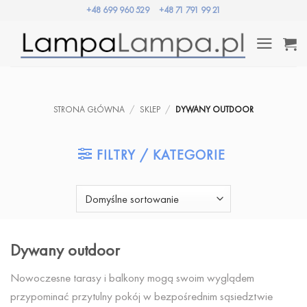
Przewiń
+48 699 960 529
+48 71 791 99 21
do
zawartości
STRONA GŁÓWNA
/
SKLEP
/
DYWANY OUTDOOR
FILTRY / KATEGORIE
Dywany outdoor
Nowoczesne tarasy i balkony mogą swoim wyglądem
przypominać przytulny pokój w bezpośrednim sąsiedztwie