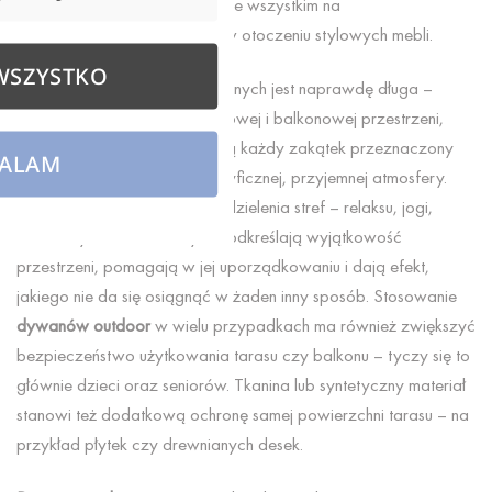
na balkonach, ale gości przede wszystkim na
reprezentacyjnych tarasach, w otoczeniu stylowych mebli.
WSZYSTKO
Lista zalet dywanów zewnętrznych jest naprawdę długa –
wpływają na oswojenie tarasowej i balkonowej przestrzeni,
dodając ciepła. Za ich sprawą każdy zakątek przeznaczony
ALAM
do odpoczynku nabiera specyficznej, przyjemnej atmosfery.
Znakomicie nadają się do wydzielenia stref – relaksu, jogi,
tańca czy słuchania muzyki. Podkreślają wyjątkowość
przestrzeni, pomagają w jej uporządkowaniu i dają efekt,
jakiego nie da się osiągnąć w żaden inny sposób. Stosowanie
dywanów outdoor
w wielu przypadkach ma również zwiększyć
bezpieczeństwo użytkowania tarasu czy balkonu – tyczy się to
głównie dzieci oraz seniorów. Tkanina lub syntetyczny materiał
stanowi też dodatkową ochronę samej powierzchni tarasu – na
przykład płytek czy drewnianych desek.