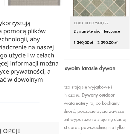
ykorzystują
DODATKI DO WNĘTRZ
DODATKI DO WNĘTRZ
za pomocą plików
Dywan Hudson Grey
Dywan Meridian Turquoise
echnologii, aby
Zakres
Zakres
1 340,00
zł
–
2 390,00
zł
1 340,00
zł
–
2 390,00
zł
iadczenie na naszej
cen:
cen:
od
od
ego użycie i w celach
1
1
340,00 zł
340,00 zł
cej informacji można
do
do
Dlaczego warto mieć na swoim tarasie dywan
2
2
tyce prywatności, a
390,00 zł
390,00 zł
outdoor?
zać w dowolnym
To dodatki sprawiają, że wnętrza stają się wyjątkowe i
zachęcają do spędzania w nich czasu.
Dywany outdoor
przenoszą do zewnętrznego świata natury to, co kochamy
najbardziej – intymność, przytulność, poczucie bycia zawsze
„u siebie”. Proponowany element wyposażenia staje się dzisiaj
bardzo modny – stosowany jest coraz powszechniej nie tylko
 OPCJI