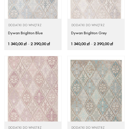
DODATKI DO WNĘTRZ
DODATKI DO WNĘTRZ
Dywan Brighton Blue
Dywan Brighton Grey
Zakres
Zakres
1 340,00
zł
–
2 390,00
zł
1 340,00
zł
–
2 390,00
zł
cen:
cen:
od
od
1
1
340,00 zł
340,00 zł
do
do
2
2
390,00 zł
390,00 zł
DODATKI DO WNĘTRZ
DODATKI DO WNĘTRZ