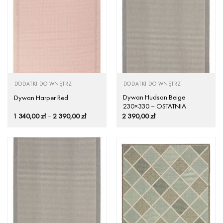
DODATKI DO WNĘTRZ
DODATKI DO WNĘTRZ
Dywan Hudson Beige
Dywan Harper Red
230×330 – OSTATNIA
SZTUKA
Zakres
1 340,00
zł
–
2 390,00
zł
2 390,00
zł
cen:
od
1
340,00 zł
do
2
390,00 zł