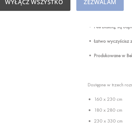
WYŁĄCZ WSZYSTKO
ZEZWALAM
• Tkane maszynowo z
• Nie blakną, są odpor
• Łatwo wyczyścisz z
• Produkowane w Bel
Dostępne w trzech roz
160 x 230 cm
180 x 280 cm
230 x 330 cm