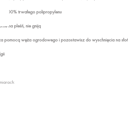
e 100% trwałego polipropylenu
ne na pleśń, nie gniją
a pomocą węża ogrodowego i pozostawisz do wyschnięcia na sło
gii
miarach: