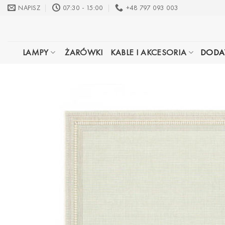
Przewiń
NAPISZ
07:30 - 15:00
+48 797 093 003
do
zawartości
LAMPY
ŻARÓWKI
KABLE I AKCESORIA
DODA