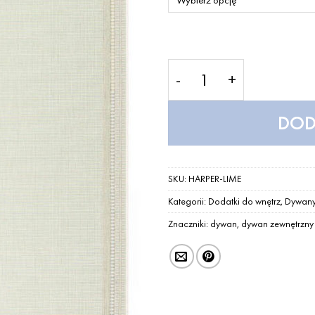
ilość Dywan Harper Lime
DOD
SKU:
HARPER-LIME
Kategorii:
Dodatki do wnętrz
,
Dywan
Znaczniki:
dywan
,
dywan zewnętrzny