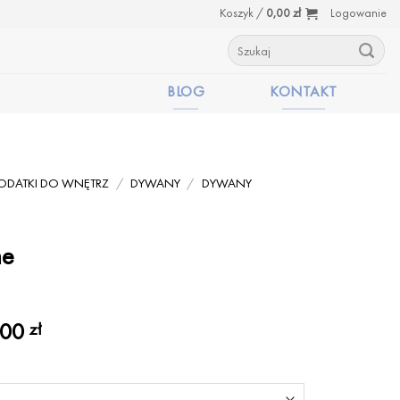
Koszyk /
0,00
zł
Logowanie
Szukaj:
BLOG
KONTAKT
ODATKI DO WNĘTRZ
/
DYWANY
/
DYWANY
me
Zakres
,00
zł
cen:
od
1