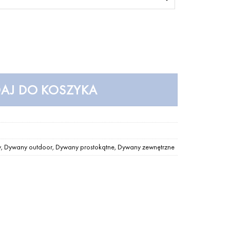
340,00 zł
do
2
390,00 zł
AJ DO KOSZYKA
y
,
Dywany outdoor
,
Dywany prostokątne
,
Dywany zewnętrzne