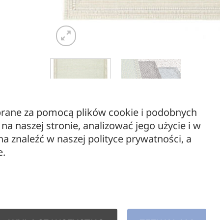
ebrane za pomocą plików cookie i podobnych
a naszej stronie, analizować jego użycie i w
 znaleźć w naszej polityce prywatności, a
e.
Dywan zewnętr
OPIS
Poznaj kolekcję Brigh
Wykonane ze wzmocnion