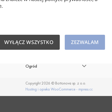
e.
Dostaw
Akcesoria
Płatnośc
Kable oplatane
Polityk
Lampy
WYŁĄCZ WSZYSTKO
ZEZWALAM
Regulam
Żarówki dekoracyjne
Moje ko
Dodatki do wnętrz
Ogród
Copyright 2026 © Bottonova sp. z o.o.
Hosting i opieka WooCommerce - mpress.cc