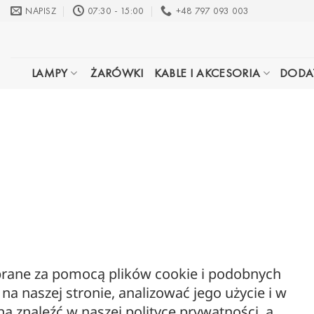
Przewiń
NAPISZ
07:30 - 15:00
+48 797 093 003
do
zawartości
LAMPY
ŻARÓWKI
KABLE I AKCESORIA
DODA
ebrane za pomocą plików cookie i podobnych
a naszej stronie, analizować jego użycie i w
MENU
INFO
 znaleźć w naszej polityce prywatności, a