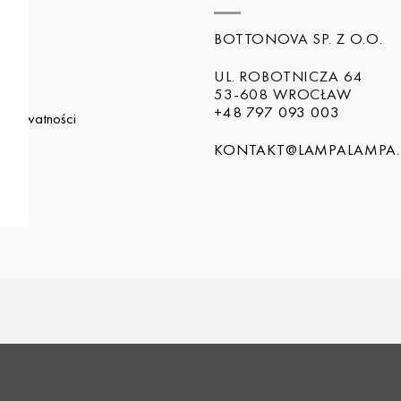
BOTTONOVA SP. Z O.O.
a
UL. ROBOTNICZA 64
i
53-608 WROCŁAW
+48 797 093 003
a prywatności
KONTAKT@LAMPALAMPA.
in
nto