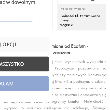
zać w dowolnym
MEBLE DREWNIANE
MEBLE DREWNIANE
Podnóżek Lilli Ecofurn Sosna
Podnóżek Lilli Ecofurn Sosna
Biały
Szary
279,00
zł
279,00
zł
 OPCJI
Meble ekologiczne drewniane od Ecofurn -
naturalnie i nowocześnie zarazem
EcoChair to linia mebli fińskiej marki wykonanych wyłącznie z
WSZYSTKO
litego drewna oraz liny. Propozycje pozbawione są
jakichkolwiek części plastikowych czy metalowych. Konstrukcja
krzesła opiera się na konopnej linie, która podtrzymuje szkielet
ALAM
fotela. W związku z zastosowaniem takiego rozwiązania meble
z naturalnego drewna Ecofurn są elastyczne i dostosowują się
do użytkownika, dając mu ogromny komfort. Naturalność i
wygoda to wartości nadrzędne dla solidnego, fińskiego