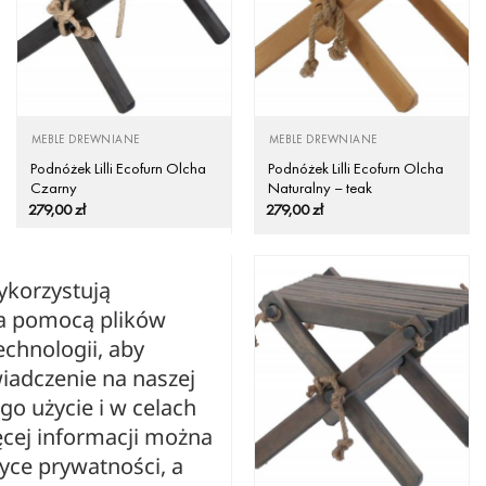
MEBLE DREWNIANE
MEBLE DREWNIANE
Podnóżek Lilli Ecofurn Olcha
Podnóżek Lilli Ecofurn Olcha
Czarny
Naturalny – teak
279,00
zł
279,00
zł
ykorzystują
za pomocą plików
echnologii, aby
iadczenie na naszej
ego użycie i w celach
cej informacji można
tyce prywatności, a