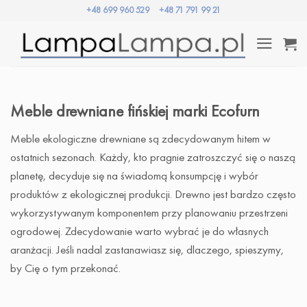
Przewiń
+48 699 960 529
+48 71 791 99 21
do
zawartości
Meble drewniane fińskiej marki Ecofurn
Meble ekologiczne drewniane są zdecydowanym hitem w
ostatnich sezonach. Każdy, kto pragnie zatroszczyć się o naszą
planetę, decyduje się na świadomą konsumpcję i wybór
produktów z ekologicznej produkcji. Drewno jest bardzo często
wykorzystywanym komponentem przy planowaniu przestrzeni
ogrodowej. Zdecydowanie warto wybrać je do własnych
aranżacji. Jeśli nadal zastanawiasz się, dlaczego, spieszymy,
by Cię o tym przekonać.