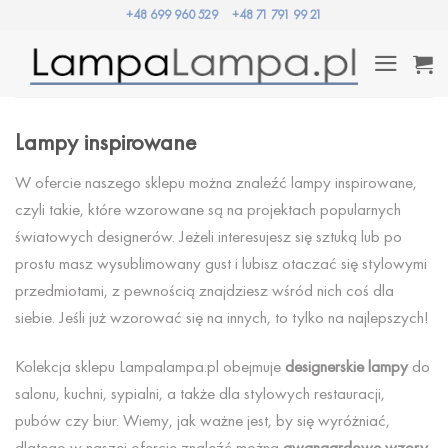
Przewiń
+48 699 960 529
+48 71 791 99 21
do
zawartości
Lampy inspirowane
W ofercie naszego sklepu można znaleźć lampy inspirowane,
czyli takie, które wzorowane są na projektach popularnych
światowych designerów. Jeżeli interesujesz się sztuką lub po
prostu masz wysublimowany gust i lubisz otaczać się stylowymi
przedmiotami, z pewnością znajdziesz wśród nich coś dla
siebie. Jeśli już wzorować się na innych, to tylko na najlepszych!
Kolekcja sklepu Lampalampa.pl obejmuje
designerskie lampy
do
salonu, kuchni, sypialni, a także dla stylowych restauracji,
pubów czy biur. Wiemy, jak ważne jest, by się wyróżniać,
dlatego w naszej ofercie znaleźć można
awangardowe wzory