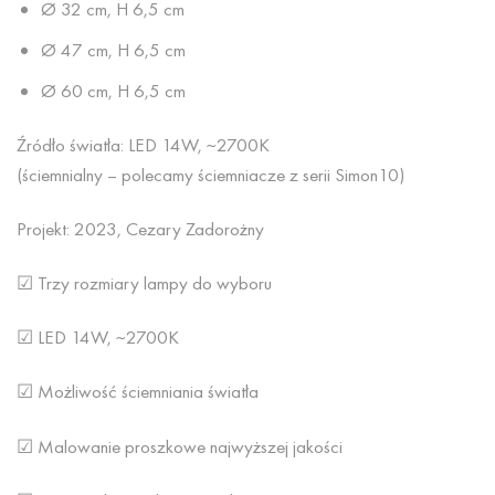
Ø 32 cm, H 6,5 cm
Ø 47 cm, H 6,5 cm
Ø 60 cm, H 6,5 cm
Źródło światła: LED 14W, ~2700K
(ściemnialny – polecamy ściemniacze z serii Simon10)
Projekt: 2023, Cezary Zadorożny
☑ Trzy rozmiary lampy do wyboru
☑ LED 14W, ~2700K
☑ Możliwość ściemniania światła
☑ Malowanie proszkowe najwyższej jakości