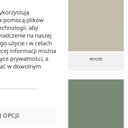
ykorzystują
za pomocą plików
echnologii, aby
iadczenie na naszej
ego użycie i w celach
cej informacji można
tyce prywatności, a
STEEPLE GREY
PEYOTE
zać w dowolnym
 OPCJI