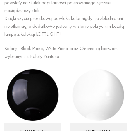
powstały na skutek popularności polerowanego ręcznie
mosiądzu czy stali.
Dzięki użyciu proszkowej powłoki, kolor nigdy nie zblednie ani
nie utleni się, a dodatkowo jesteśmy w stanie pokryć nim każdą
lampę z kolekcji LOFTLIGHT!
Kolory : Black Piano, White Piano oraz Chrome są barwami
wybranymi z Palety Pantone.