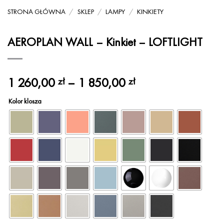
STRONA GŁÓWNA
/
SKLEP
/
LAMPY
/
KINKIETY
AEROPLAN WALL – Kinkiet – LOFTLIGHT
Zakres
1 260,00
–
1 850,00
zł
zł
cen:
Kolor klosza
od
1
260,00 zł
do
1
850,00 zł