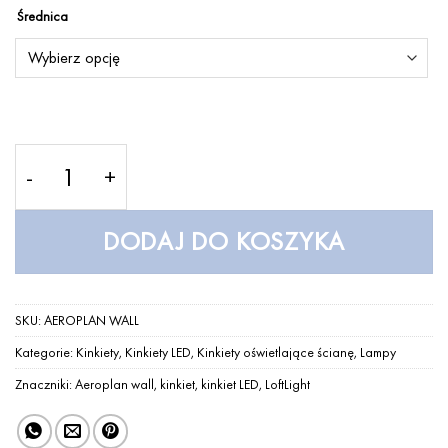
Średnica
ilość AEROPLAN WALL - Kinkiet – LOFTLIGHT
DODAJ DO KOSZYKA
SKU:
AEROPLAN WALL
Kategorie:
Kinkiety
,
Kinkiety LED
,
Kinkiety oświetlające ścianę
,
Lampy
Znaczniki:
Aeroplan wall
,
kinkiet
,
kinkiet LED
,
LoftLight