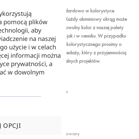
Uwaga:
Lampa sprzedawana jest standardowo w kolorystyce
ykorzystują
przedstawionej na zdjęciach. Każdy aluminiowy okrąg może
za pomocą plików
być jednak pomalowany na dowolny kolor z naszej palety
echnologii, aby
dostępnej zarówno na stronie, jak i w cenniku. W przypadku
iadczenie na naszej
chęci wyboru innego wariantu kolorystycznego prosimy o
ego użycie i w celach
kontakt z naszym działem sprzedaży, który z przyjemnością
cej informacji można
pomoże w realizacji indywidualnych projektów.
tyce prywatności, a
zać w dowolnym
Wymiary i waga:
Szerokość/Średnica: 70cm
Wysokość: 7cm
Parametry oprawy:
 OPCJI
Źródło światła: LED zintegrowany