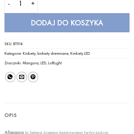
DODAJ DO KOSZYKA
SKU:
BT914
Kategorie:
Kinkiety
,
kinkiety drewniane
,
Kinkiety LED
Znaczniki:
Afangora
,
LED
,
LoftLight
OPIS
Afangora
to lampa ścienna inspirowana twórczością