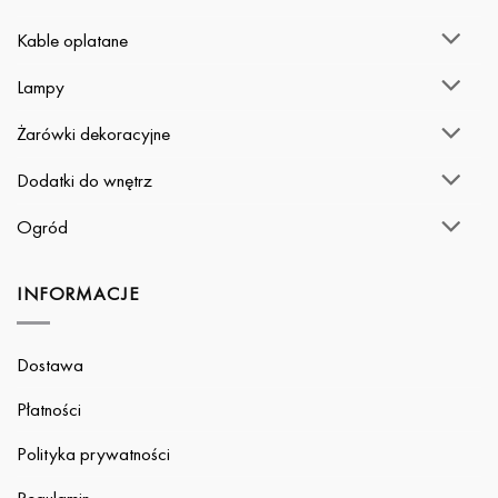
Kable oplatane
Lampy
Żarówki dekoracyjne
Dodatki do wnętrz
Ogród
INFORMACJE
Dostawa
Płatności
Polityka prywatności