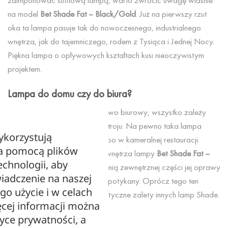
zaimponować sufitową lampą, warto zwrócić uwagę właśnie
na model
Bet Shade Fat – Black/Gold
. Już na pierwszy rzut
oka ta lampa pasuje tak do nowoczesnego, industrialnego
wnętrza, jak do tajemniczego, rodem z Tysiąca i Jednej Nocy.
Piękna lampa o opływowych kształtach kusi nieoczywistym
projektem.
Lampa do domu czy do biura?
Chociaż nie jest to model typowo biurowy, wszystko zależy
tutaj od innych elementów wystroju. Na pewno taka lampa
ykorzystują
dobrze wygląda w sypialni albo w kameralnej restauracji.
za pomocą plików
Ciepły, miodowo-złoty kolor wnętrza lampy
Bet Shade Fat –
echnologii, aby
Black/Gold
kontrastuje z czernią zewnętrznej części jej oprawy
iadczenie na naszej
w sposób naprawdę rzadko spotykany. Oprócz tego ten
ego użycie i w celach
model posiada wszystkie praktyczne zalety innych lamp Shade.
cej informacji można
tyce prywatności, a
Wygodnie i stylowo