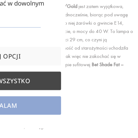
zać w dowolnym
Lampa
Bet Shade Fat – Black/Gold
jest zatem wyjątkowa,
jeżeli chodzi o wzornictwo. Jednocześnie, biorąc pod uwagę
aspekty praktyczne, pasują do niej żarówki o gwincie E14,
czyli tak zwanym małym gwincie, o mocy do 40 W. To lampa o
średnicy 24 cm oraz wysokości 29 cm, co czyni ją
proporcjonalną. Proporcjonalność od starożytności uchodziła
 OPCJI
natomiast za synonim piękna. Jak więc nie zakochać się w
praktycznej, nowoczesnej lampie sufitowej
Bet Shade Fat –
Black/Gold
? Musisz ją mieć.
WSZYSTKO
Kolor: Czarny/Złoty
Wysokość: 29cm
ALAM
Średnica: 24cm
Aluminium, stal węglowa