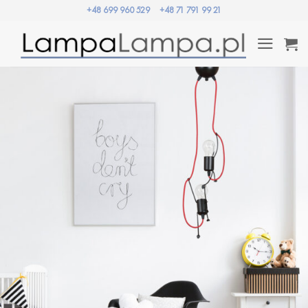
Przewiń
+48 699 960 529
+48 71 791 99 21
do
zawartości