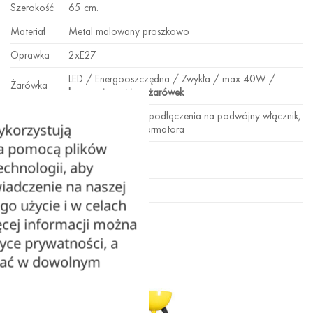
Szerokość
65 cm.
Materiał
Metal malowany proszkowo
Oprawka
2xE27
LED / Energooszczędna / Zwykła / max 40W /
Żarówka
lampa nie zawiera żarówek
230[V] możliwość podłączenia na podwójny włącznik,
Zasilanie
ykorzystują
nie wymaga transformatora
za pomocą plików
Dowód
Faktura / paragon
echnologii, aby
zakupu
iadczenie na naszej
Gwarancja
24 miesiące
ego użycie i w celach
Klosz
brak
cej informacji można
Stopień
tyce prywatności, a
IP20
ochrony
zać w dowolnym