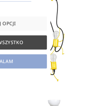
 OPCJI
WSZYSTKO
ALAM