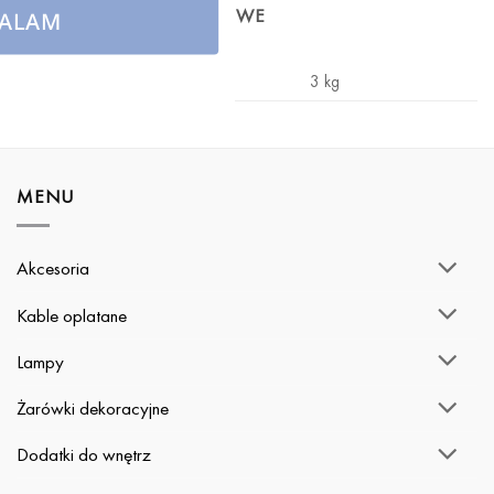
INFORMACJE DODATKOWE
ALAM
WAGA
3 kg
MENU
Akcesoria
Kable oplatane
Lampy
Żarówki dekoracyjne
Dodatki do wnętrz