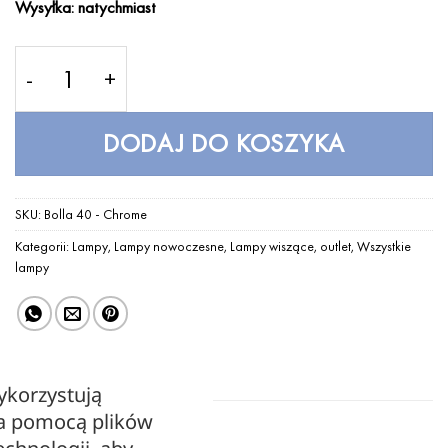
Wysyłka: natychmiast
wynosiła:
wynosi:
990,00 zł.
490,00 zł.
ilość Bolla 40 - Chrome
DODAJ DO KOSZYKA
SKU:
Bolla 40 - Chrome
Kategorii:
Lampy
,
Lampy nowoczesne
,
Lampy wiszące
,
outlet
,
Wszystkie
lampy
ykorzystują
za pomocą plików
OPIS