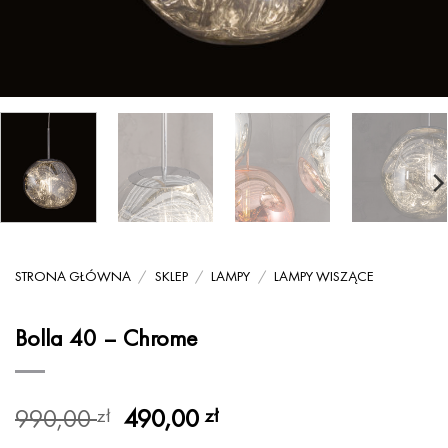
STRONA GŁÓWNA
/
SKLEP
/
LAMPY
/
LAMPY WISZĄCE
Bolla 40 – Chrome
Pierwotna
Aktualna
990,00
490,00
zł
zł
cena
cena