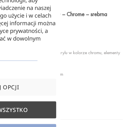
echnologii, aby
iadczenie na naszej
Lampa wisząca Bolla 40 – Chrome – srebrna
ego użycie i w celach
cej informacji można
Średnica 40 cm
tyce prywatności, a
zać w dowolnym
Kolor: chromowany
Materiał: klosz wykonany z akrylu w kolorze chromu, elementy
metalowe
Długość podwieszenia: 200 cm
 OPCJI
E27 LED max 8W
WSZYSTKO