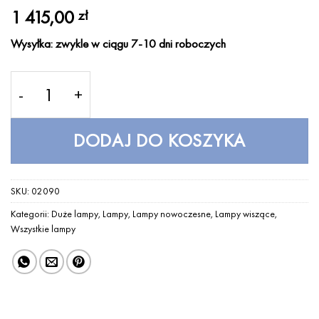
Oceniony
1
5
1 415,00
zł
na 5 na
podstawie
oceny
Wysyłka: zwykle w ciągu 7-10 dni roboczych
klienta
ilość Eos Large Light Grey UMAGE (VITA Copenhage
DODAJ DO KOSZYKA
SKU:
02090
Kategorii:
Duże lampy
,
Lampy
,
Lampy nowoczesne
,
Lampy wiszące
,
Wszystkie lampy