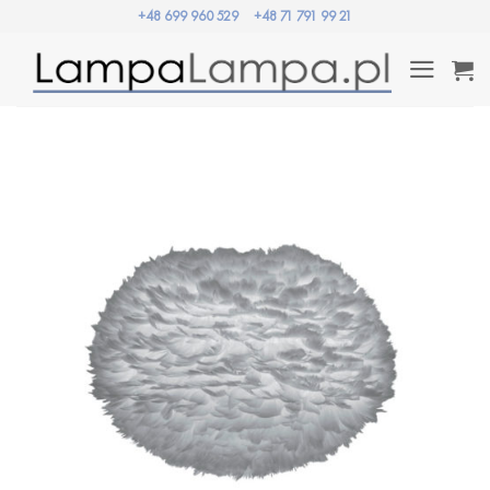
Przewiń
+48 699 960 529
+48 71 791 99 21
do
zawartości