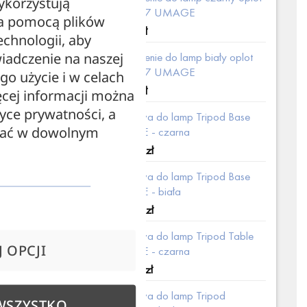
ykorzystują
2.1m E27 UMAGE
za pomocą plików
75,00
zł
echnologii, aby
iadczenie na naszej
Zawieszenie do lamp biały oplot
2.1m E27 UMAGE
ego użycie i w celach
75,00
zł
cej informacji można
tyce prywatności, a
Podstawa do lamp Tripod Base
zać w dowolnym
UMAGE - czarna
235,00
zł
Podstawa do lamp Tripod Base
UMAGE - biała
235,00
zł
Podstawa do lamp Tripod Table
 OPCJI
UMAGE - czarna
279,00
zł
Podstawa do lamp Tripod
WSZYSTKO