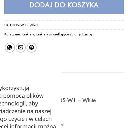
DODAJ DO KOSZYKA
SKU:
JOS-W1 - White
Kategorie:
Kinkiety
,
Kinkiety oświetlające ścianę
,
Lampy
OPIS
ykorzystują
za pomocą plików
Lampa ścienna, kinkiet JOS-W1 – White
echnologii, aby
iadczenie na naszej
Kolor: biała
ego użycie i w celach
Materiał: tworzywo PVC, metal
cej informacji można