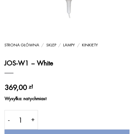
STRONA GŁÓWNA
/
SKLEP
/
LAMPY
/
KINKIETY
JOS-W1 – White
369,00
zł
Wysyłka: natychmiast
ilość JOS-W1 - White