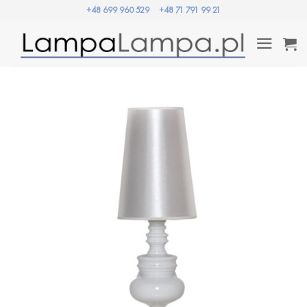
Przewiń
+48 699 960 529
+48 71 791 99 21
do
zawartości