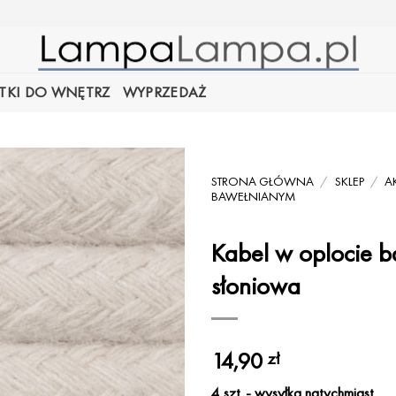
TKI DO WNĘTRZ
WYPRZEDAŻ
STRONA GŁÓWNA
/
SKLEP
/
A
BAWEŁNIANYM
Kabel w oplocie b
słoniowa
14,90
zł
4 szt. - wysyłka natychmiast