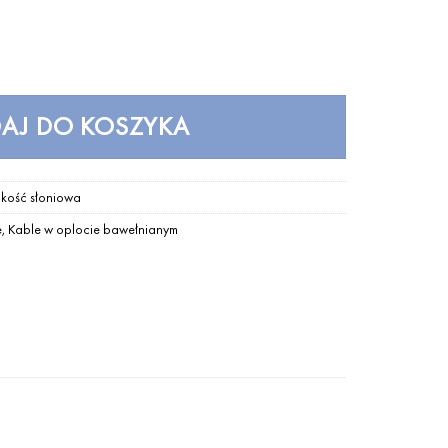
wełnianym 2 x 0,75 - kość słoniowa
AJ DO KOSZYKA
 kość słoniowa
e
,
Kable w oplocie bawełnianym