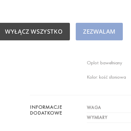
Możliwość zamówienia
Podana cena jest ceną
WYŁĄCZ WSZYSTKO
ZEZWALAM
Przewód dwużyłowy t
Średnica przewodu: 6
Oplot: bawełniany
Kolor: kość słoniowa
INFORMACJE
WAGA
DODATKOWE
WYMIARY