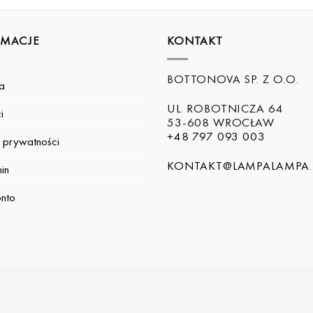
RMACJE
KONTAKT
BOTTONOVA SP. Z O.O.
a
UL. ROBOTNICZA 64
i
53-608 WROCŁAW
+48 797 093 003
a prywatności
KONTAKT@LAMPALAMPA.
in
nto