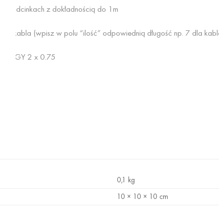
 w odcinkach z dokładnością do 1m
 1m kabla (wpisz w polu “ilość” odpowiednią długość np. 7 dla kab
ypu LGY 2 x 0.75
 mm
0,1 kg
10 × 10 × 10 cm