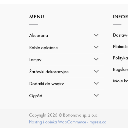
MENU
INFO
Dostaw
Akcesoria
Płatnośc
Kable oplatane
Polityk
Lampy
Regulam
Żarówki dekoracyjne
Moje ko
Dodatki do wnętrz
Ogród
Copyright 2026 © Bottonova sp. z o.o.
Hosting i opieka WooCommerce - mpress.cc