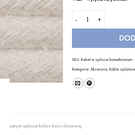
ilość Kabel w oplocie ba
DOD
SKU:
Kabel w oplocie bawełnianym -
Kategorie:
Akcesoria
,
Kable oplatan
wełnianym oplocie koloru kości słoniowej