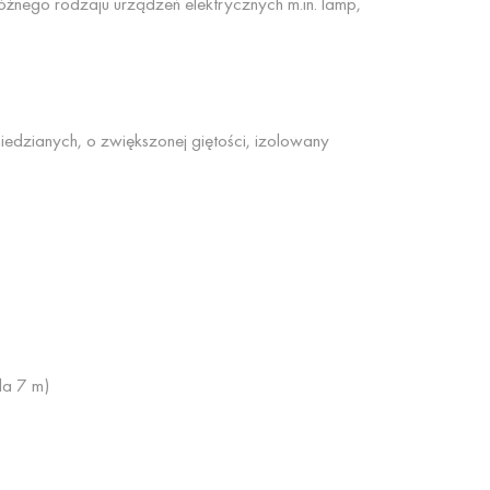
óżnego rodzaju urządzeń elektrycznych m.in. lamp,
iedzianych, o zwiększonej giętości, izolowany
la 7 m)