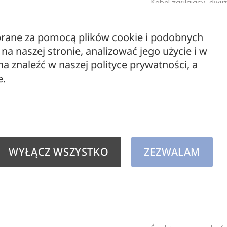
Kabel zasilający, dwuż
oprawek itp.
ebrane za pomocą plików cookie i podobnych
a naszej stronie, analizować jego użycie i w
 znaleźć w naszej polityce prywatności, a
Przewód LGY o przekroj
e.
poliwinitem
Możliwość zamówienia
WYŁĄCZ WSZYSTKO
ZEZWALAM
Podana cena jest ceną 