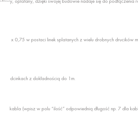
yłowy, oplatany, dzięki swojej budowie nadaje się do podłączenia r
u 2 x 0,75 w postaci linek splatanych z wielu drobnych drucików m
 w odcinkach z dokładnością do 1m.
1 m kabla (wpisz w polu “ilość” odpowiednią długość np. 7 dla kab