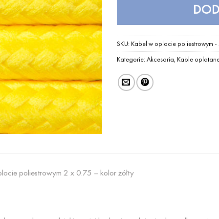
DOD
SKU:
Kabel w oplocie poliestrowym - 
Kategorie:
Akcesoria
,
Kable oplatan
locie poliestrowym 2 x 0.75 – kolor żółty