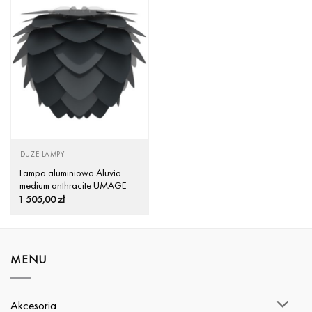
DUŻE LAMPY
Lampa aluminiowa Aluvia
medium anthracite UMAGE
(dawniej VITA Copenhagen) –
1 505,00
zł
antracytowa /Kolor:
Antracytowy/
MENU
Akcesoria