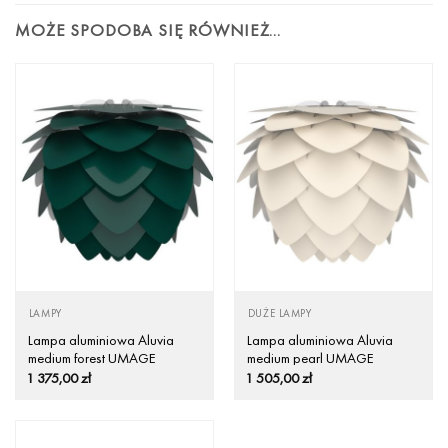
MOŻE SPODOBA SIĘ RÓWNIEŻ…
LAMPY
DUŻE LAMPY
Lampa aluminiowa Aluvia
Lampa aluminiowa Aluvia
medium forest UMAGE
medium pearl UMAGE
(dawniej VITA Copenhagen) –
(dawniej VITA Copenhagen) –
1 375,00
zł
1 505,00
zł
ciemna zieleń /Kolor:
perłowa biel /Kolor: Perłowy
Ciemnozielony/
biały/