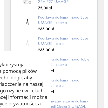
2.1m E27 UMAGE
75,00
zł
Podstawa do lamp Tripod Base
UMAGE - czarna
235,00
zł
Podstawa do lamp Tripod Base
UMAGE - biała
235,00
zł
Podstawa do lamp Tripod Table
ykorzystują
UMAGE - czarna
za pomocą plików
279,00
zł
echnologii, aby
Podstawa do lamp Tripod
iadczenie na naszej
UMAGE - biała
ego użycie i w celach
429,00
zł
cej informacji można
Podwójne zawieszenie do lamp
tyce prywatności, a
Cannonball Cluster 2 UMAGE