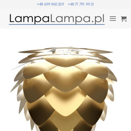
Przewiń
+48 699 960 529
+48 71 791 99 21
do
zawartości