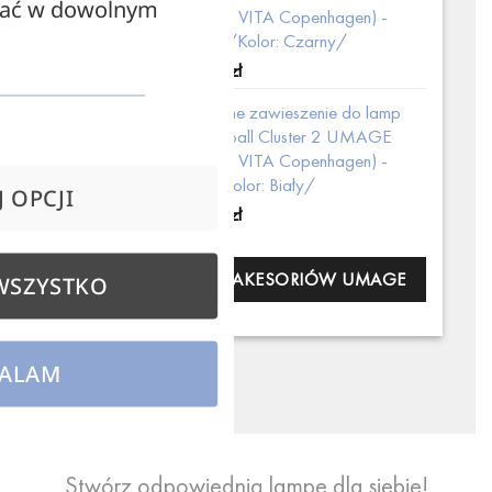
zać w dowolnym
(dawniej VITA Copenhagen) -
czarne /Kolor: Czarny/
319,00
zł
Podwójne zawieszenie do lamp
Cannonball Cluster 2 UMAGE
(dawniej VITA Copenhagen) -
białe /Kolor: Biały/
 OPCJI
319,00
zł
PEŁNA KOLEKCJA AKESORIÓW UMAGE
WSZYSTKO
ALAM
Stwórz odpowiednią lampę dla siebie!