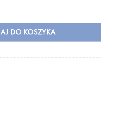
le ruby UMAGE - bordowa /Kolor: Bordowy/
AJ DO KOSZYKA