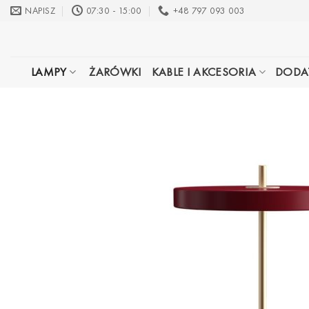
Przewiń
NAPISZ
07:30 - 15:00
+48 797 093 003
do
zawartości
LAMPY
ŻARÓWKI
KABLE I AKCESORIA
DODA