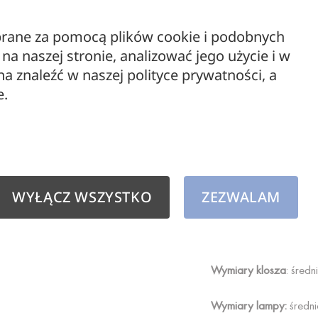
biurze na drewnianym b
ebrane za pomocą plików cookie i podobnych
Asteria Table to lampa
a naszej stronie, analizować jego użycie i w
czy stylistyce retro.
 znaleźć w naszej polityce prywatności, a
kobiecymi detalami.
e.
Lampa dostarczana je
podstawie lampy.
Lampa
dostępna jest w 
WYŁĄCZ WSZYSTKO
ZEZWALAM
Projekt:
Søren Ravn Chr
Materiał:
aluminium, me
Wymiary klosza
: śred
Wymiary lampy:
średni