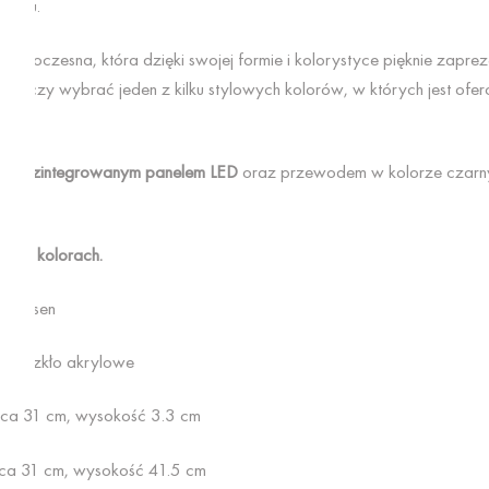
iurku.
 nowoczesna, która dzięki swojej formie i kolorystyce pięknie zaprez
 Wystarczy wybrać jeden z kilku stylowych kolorów, w których jest
st ze zintegrowanym panelem LED
oraz przewodem w kolorze czarnym
kilku kolorach.
istensen
tal, szkło akrylowe
nica 31 cm, wysokość 3.3 cm
ca 31 cm, wysokość 41.5 cm