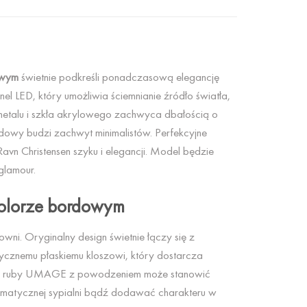
owym
świetnie podkreśli ponadczasową elegancję
l LED, który umożliwia ściemnianie źródło światła,
metalu i szkła akrylowego zachwyca dbałością o
rdowy budzi zachwyt minimalistów. Perfekcyjne
vn Christensen szyku i elegancji. Model będzie
glamour.
olorze bordowym
wni. Oryginalny design świetnie łączy się z
ycznemu płaskiemu kloszowi, który dostarcza
ble ruby UMAGE z powodzeniem może stanowić
limatycznej sypialni bądź dodawać charakteru w