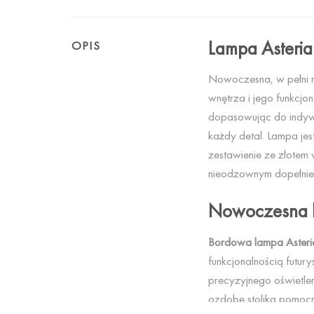
Lampa Asteri
OPIS
Nowoczesna, w pełni m
wnętrza i jego funkcjo
dopasowując do indywi
każdy detal. Lampa jes
zestawienie ze złotem
nieodzownym dopełnieni
Nowoczesna l
Bordowa lampa Aster
funkcjonalnością futu
precyzyjnego oświetl
ozdobę stolika pomocn