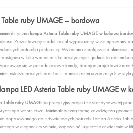
a Table ruby UMAGE – bordowa
inimalistyczna
lampa Asteria Table ruby UMAGE w kolorze bord
nalność. Prezentowany model został wyposażony w zintegrowany pane
dualnych potrzeb i preferencji. Wykonana z połączenia aluminium, 
t dostępna w kilku wariantach kolorystycznych, jednak to odcień bo
 wpasowuje się w ponadczasowe trendy, dodając projektowi Søren Ra
em estetyki prostych aranżacji i pomieszczeń urządzonych w stylu 
ampa LED Asteria Table ruby UMAGE w k
ia Table ruby UMAGE
to precyzyjny projekt ze skandynawskiej praco
rystycznego wzornictwa. Minimalistyczną formę zawdzięcza geometr
enia dopasowanego do indywidualnych potrzeb. Lampa Asteria Ta
iczego w eleganckim salonie, zapewniać użyteczne oświetlenie w k