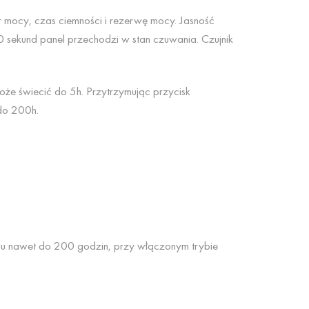
r mocy, czas ciemności i rezerwę mocy. Jasność
0 sekund panel przechodzi w stan czuwania. Czujnik
może świecić do 5h. Przytrzymując przycisk
do 200h.
iu nawet do 200 godzin, przy włączonym trybie