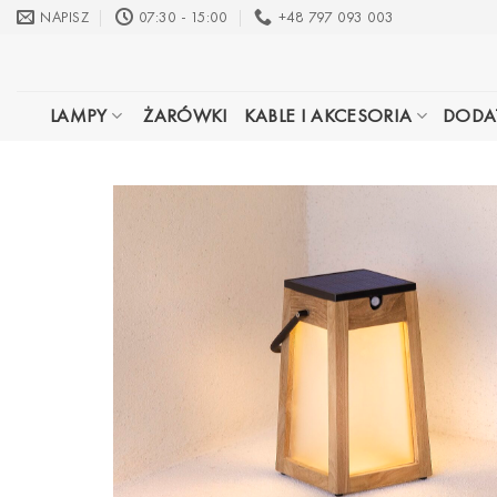
Przewiń
NAPISZ
07:30 - 15:00
+48 797 093 003
do
zawartości
LAMPY
ŻARÓWKI
KABLE I AKCESORIA
DODA