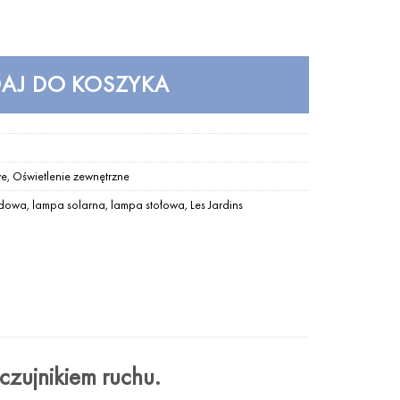
A Les Jardins
AJ DO KOSZYKA
we
,
Oświetlenie zewnętrzne
odowa
,
lampa solarna
,
lampa stołowa
,
Les Jardins
czujnikiem ruchu.