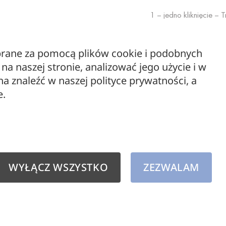
1 – jedno kliknięcie –
światła jest odpowiedn
ruchu jest włączony.
ebrane za pomocą plików cookie i podobnych
a naszej stronie, analizować jego użycie i w
2 – dwa kliknięcia – T
 znaleźć w naszej polityce prywatności, a
ON/OFF można regulow
e.
OFF – trzy kliknięcia 
Zasięg czujnika 6m, za
WYŁĄCZ WSZYSTKO
ZEZWALAM
Inteligentny system p
oszczędzania.