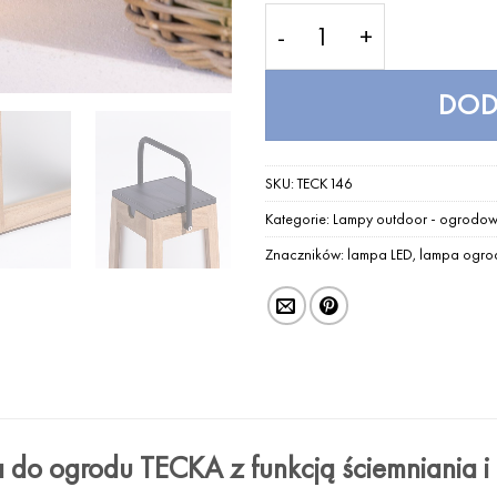
ilość Lampa solarna TECK
DOD
SKU:
TECK146
Kategorie:
Lampy outdoor - ogrodo
Znaczników:
lampa LED
,
lampa ogr
 do ogrodu TECKA z funkcją ściemniania i 