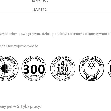
micro USB
TECK146
świetleniem zewnętrznym, dzięki panelowi solarnemu o intensywnośc
mne i nastrojowe światło.
ny jest w 2 tryby pracy: