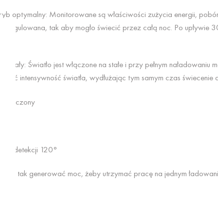
 Tryb optymalny: Monitorowane są właściwości zużycia energii, pobó
io regulowana, tak aby mogło świecić przez całą noc. Po upływie 3
ryb stały: Światło jest włączone na stałe i przy pełnym naładowaniu 
ać intensywność światła, wydłużając tym samym czas świecenie 
– wyłączony
sięg detekcji 120°
ozwala tak generować moc, żeby utrzymać pracę na jednym ładowan