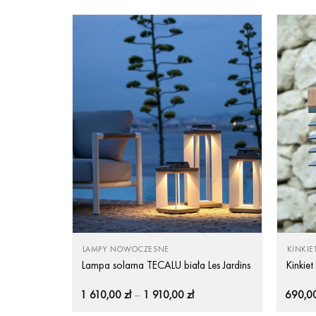
LAMPY NOWOCZESNE
KINKIE
Lampa solarna TECALU biała Les Jardins
Kinkiet
Zakres
1 610,00
zł
–
1 910,00
zł
690,0
cen:
od