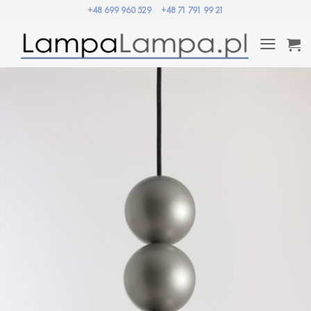
Przewiń
+48 699 960 529
+48 71 791 99 21
do
zawartości