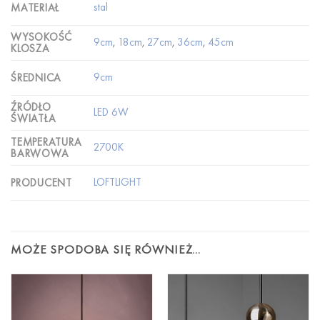
stal
MATERIAŁ
WYSOKOŚĆ
9cm
,
18cm
,
27cm
,
36cm
,
45cm
KLOSZA
9cm
ŚREDNICA
ŹRÓDŁO
LED 6W
ŚWIATŁA
TEMPERATURA
2700K
BARWOWA
LOFTLIGHT
PRODUCENT
MOŻE SPODOBA SIĘ RÓWNIEŻ…