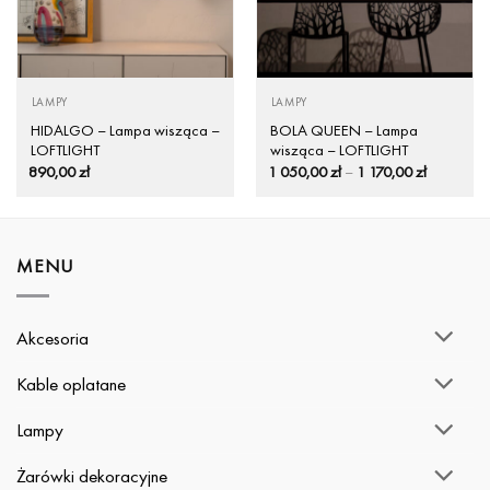
LAMPY
LAMPY
HIDALGO – Lampa wisząca –
BOLA QUEEN – Lampa
LOFTLIGHT
wisząca – LOFTLIGHT
Zakres
890,00
zł
1 050,00
zł
–
1 170,00
zł
cen:
od
1
050,00 zł
do
1
MENU
170,00 zł
Akcesoria
Kable oplatane
Lampy
Żarówki dekoracyjne