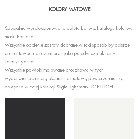
KOLORY MATOWE
Specjalnie wyselekcjonowana paleta barw z katalogu kolorów
marki Pantone.
Wszystkie odcienie zostały dobrane w taki sposób by dobrze
prezentować się razem oraz jako pojedyncze akcenty
kolorystyczne.
Wszystkie powłoki malowane proszkowo w tych
wybarwieniach mają aksamitnie matową powierzchnię i są
dostępne w całej kolekcji Slight Light marki LOFTLIGHT.