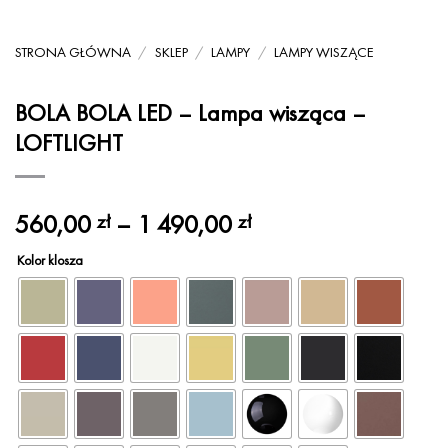
STRONA GŁÓWNA
/
SKLEP
/
LAMPY
/
LAMPY WISZĄCE
BOLA BOLA LED – Lampa wisząca –
LOFTLIGHT
Zakres
560,00
–
1 490,00
zł
zł
cen:
Kolor klosza
od
560,00 zł
do
1
490,00 zł