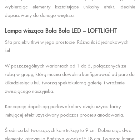
wybierając elementy kształtujące unikalny efekt, idealnie
dopasowany do danego wnętrza.
Lampa wisząca Bola Bola LED – LOFTLIGHT
Siła projektu tkwi w jego prostocie. Różna ilość jednakowych
kul.
W poszczególnych wariantach od 1 do 5, połączonych ze
sobą w grupę, którą można dowolnie konfigurować od paru do
kilkudziesięciu kul, tworzą spektakularną galerię i wrażenie
zwisającego naszyjnika.
Koncepcję dopełniają perłowe kolory dzięki użyciu farby
imitującej efekt uzyskiwany podczas procesu anodowania.
Średnica kul tworzących konstrukcję to 9 cm. Dobierając dwa
elementy, otrzymują Państwo wysokość 18 cm. Tworząc lampę