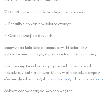
6W LED z możliwością ściemniania
☑ Do 120 cm – standardowa długość zawieszenia
☑ Podsufitka półkolista w kolorze czarnym
☑ Czas realizacji do 6 tygodni
Lampy z serii Bola Bola dostępne są w 14 kolorach z
wykończeniem matowym, 6 poniższych kolorach anodowych
Umożliwiamy także kompozycję różnych materiałów jak
mosiądz czy stal nierdzewna. Mamy w ofercie także lampę z
efektem głębokiego połysku
czarnym, białym
lub
chrome/brass
Wybierz odpowiednią do swojego wnętrza!