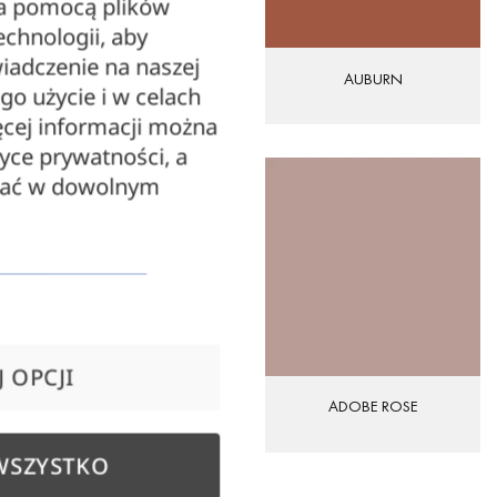
za pomocą plików
echnologii, aby
iadczenie na naszej
ALMOND BUFF
AUBURN
ego użycie i w celach
cej informacji można
tyce prywatności, a
zać w dowolnym
 OPCJI
AURORA RED
ADOBE ROSE
WSZYSTKO