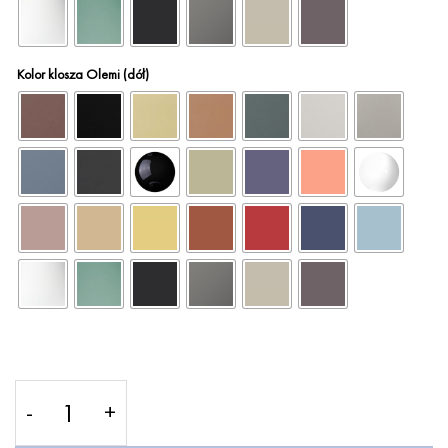
Kolor klosza Olemi (dół)
ilość OLEMI - Lampa wisząca – LOFTLIGHT