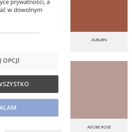
tyce prywatności, a
zać w dowolnym
ALMOND BUFF
AUBURN
 OPCJI
WSZYSTKO
ALAM
AURORA RED
ADOBE ROSE