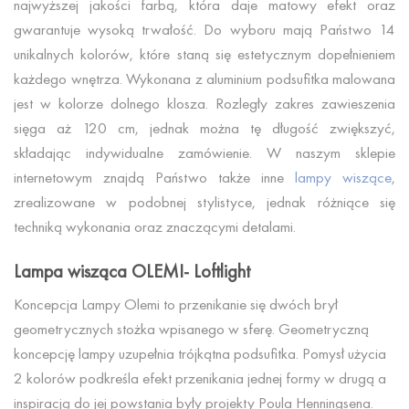
najwyższej jakości farbą, która daje matowy efekt oraz
gwarantuje wysoką trwałość. Do wyboru mają Państwo 14
unikalnych kolorów, które staną się estetycznym dopełnieniem
każdego wnętrza. Wykonana z aluminium podsufitka malowana
jest w kolorze dolnego klosza. Rozległy zakres zawieszenia
sięga aż 120 cm, jednak można tę długość zwiększyć,
składając indywidualne zamówienie. W naszym sklepie
internetowym znajdą Państwo także inne
lampy wiszące
,
zrealizowane w podobnej stylistyce, jednak różniące się
techniką wykonania oraz znaczącymi detalami.
Lampa wisząca OLEMI- Loftlight
Koncepcja Lampy Olemi to przenikanie się dwóch brył
geometrycznych stożka wpisanego w sferę.
Geometryczną
koncepcję lampy uzupełnia trójkątna podsufitka.
Pomysł użycia
2 kolorów podkreśla efekt przenikania jednej formy w drugą a
i
nspiracją do jej powstania były projekty Poula Henningsena.