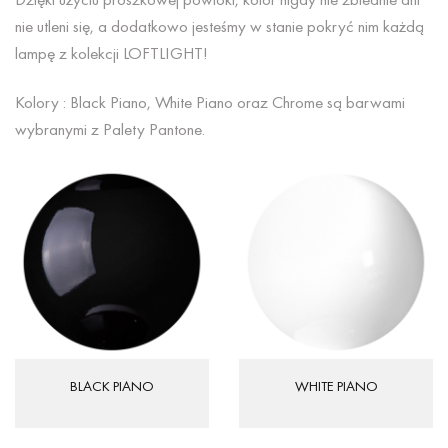
nie utleni się, a dodatkowo jesteśmy w stanie pokryć nim każdą
lampę z kolekcji LOFTLIGHT!
Kolory : Black Piano, White Piano oraz Chrome są barwami
wybranymi z Palety Pantone.
BLACK PIANO
WHITE PIANO