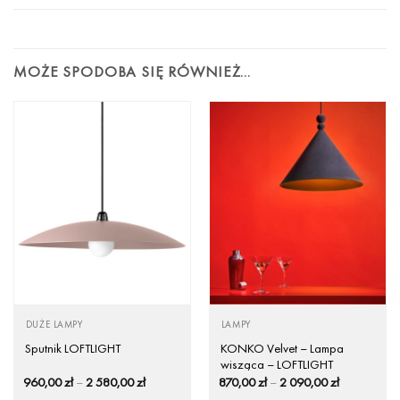
MOŻE SPODOBA SIĘ RÓWNIEŻ…
DUŻE LAMPY
LAMPY
KONKO Velvet – Lampa
Sputnik LOFTLIGHT
wisząca – LOFTLIGHT
Zakres
Zakres
960,00
zł
–
2 580,00
zł
870,00
zł
–
2 090,00
zł
cen:
cen: