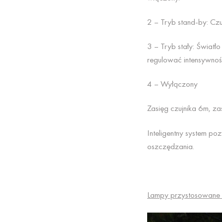
2 – Tryb stand-by: Czuj
3 – Tryb stały: Świat
regulować intensywnoś
4 – Wyłączony
Zasięg czujnika 6m, za
Inteligentny system p
oszczędzania.
Lampy przystosowane 