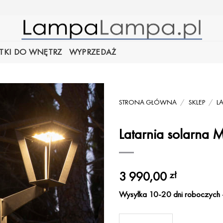
TKI DO WNĘTRZ
WYPRZEDAŻ
STRONA GŁÓWNA
/
SKLEP
/
L
Latarnia solarna 
3 990,00
zł
Wysyłka 10-20 dni roboczych -
ilość Latarnia solarna M