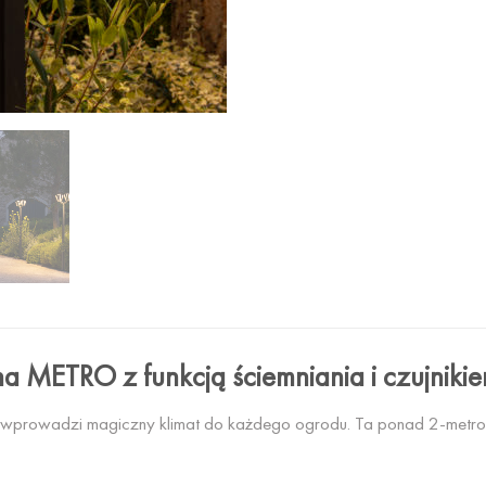
na METRO z funkcją ściemniania i czujniki
e wprowadzi magiczny klimat do każdego ogrodu. Ta ponad 2-metrowa