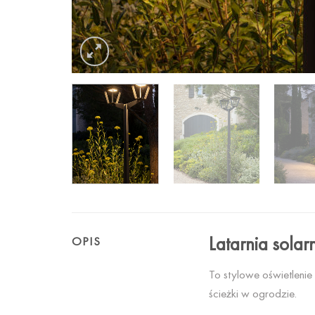
Latarnia solar
OPIS
To stylowe oświetleni
ścieżki w ogrodzie.