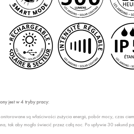
ny jest w 4 tryby pracy:
nitorowane są właściwości zużycia energii, pobór mocy, czas ciemno
, tak aby mogło świecić przez całą noc. Po upływie 30 sekund pane