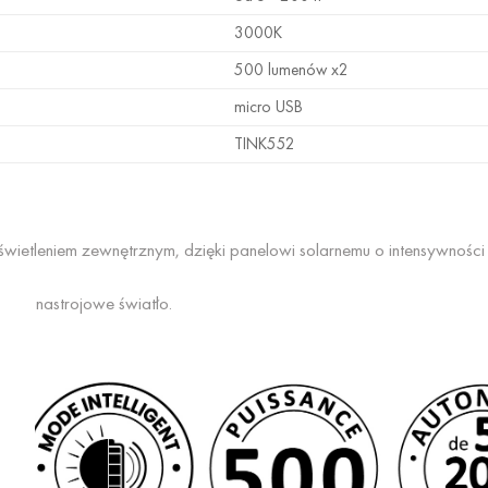
3000K
500 lumenów x2
micro USB
TINK552
świetleniem zewnętrznym, dzięki panelowi solarnemu o intensywnośc
mne i nastrojowe światło.