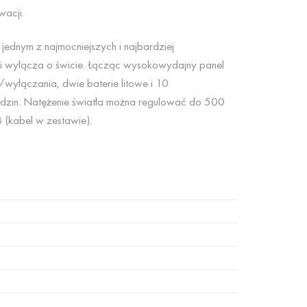
acji.
ednym z najmocniejszych i najbardziej
u i wyłącza o świcie. Łącząc wysokowydajny panel
/wyłączania, dwie baterie litowe i 10
godzin. Natężenie światła można regulować do 500
 (kabel w zestawie).