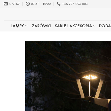
Przewiń
NAPISZ
07:30 - 15:00
+48 797 093 003
do
zawartości
LAMPY
ŻARÓWKI
KABLE I AKCESORIA
DODA