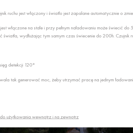
nik ruchu jest włączony i światło jest zapalane automatycznie o zmie
ło jest włączone na stałe i przy pełnym naładowaniu może świecić 
ć światła, wydłużając tym samym czas świecenie do 200h. Czujnik ru
sięg detekcji 120°
ozwala tak generować moc, żeby utrzymać pracę na jednym ładowan
do użytkowania wewnątrz i na zewnątrz