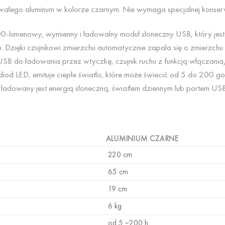
wałego aluminum w kolorze czarnym. Nie wymaga specjalnej konserw
-lumenowy, wymienny i ładowalny moduł słoneczny USB, który jest j
. Dzięki czujnikowi zmierzchu automatycznie zapala się o zmierzch
USB do ładowania przez wtyczkę, czujnik ruchu z funkcją włączania
diod LED, emituje ciepłe światło, które może świecić od 5 do 200 
ładowany jest energią słoneczną, światłem dziennym lub portem USB
ALUMINIUM CZARNE
220 cm
65 cm
19 cm
6 kg
od 5 ~200 h