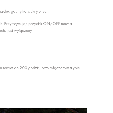
rzchu, gdy tylko wykryje ruch.
do 5h. Przytrzymując przycisk ON/OFF można
chu jest wyłączony.
iu nawet do 200 godzin, przy włączonym trybie