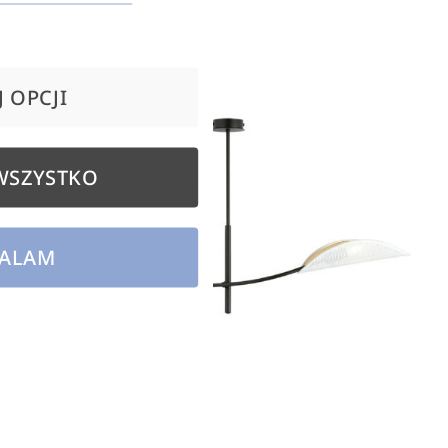
 OPCJI
WSZYSTKO
ALAM