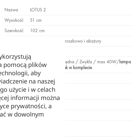
Nazwa
LOTUS 2
Wysokość
51 cm
Szerokość
102 cm
Materiał
Metal malowany proszkowo i abażury
Oprawka
2xE14
ykorzystują
LED / Energooszczędna / Zwykła / max 40W/
lampa
za pomocą plików
Żarówka
nie zawiera żarówek w komplecie
echnologii, aby
Zasilanie
230[V]
iadczenie na naszej
ego użycie i w celach
Dowód
Faktura / paragon
zakupu
cej informacji można
Gwarancja
24 miesiące
tyce prywatności, a
zać w dowolnym
Klosz
Abażur
Stopień
IP20
ochrony