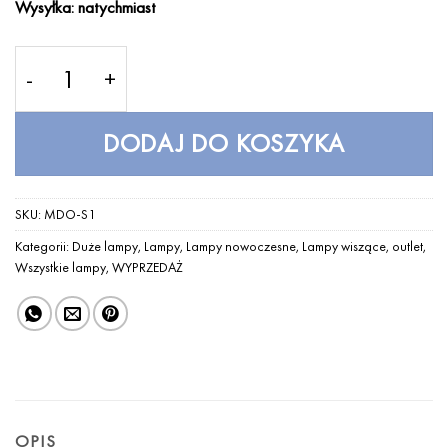
Wysyłka: natychmiast
wynosiła:
wynosi:
2
1
ilość MDO-S1
390,00 zł.
490,00 zł.
DODAJ DO KOSZYKA
SKU:
MDO-S1
Kategorii:
Duże lampy
,
Lampy
,
Lampy nowoczesne
,
Lampy wiszące
,
outlet
,
Wszystkie lampy
,
WYPRZEDAŻ
OPIS