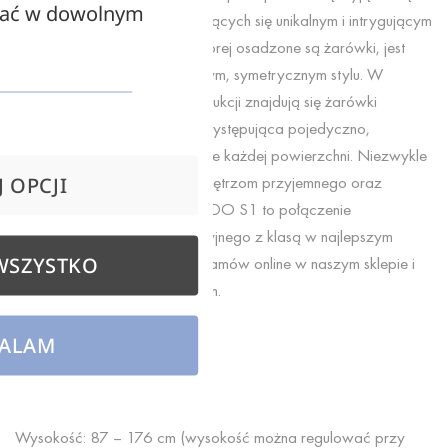
zać w dowolnym
propozycją dla osób pasjonujących się unikalnym i intrygującym
zdobnictwem. Struktura, na której osadzone są żarówki, jest
wykonana w niezwykle modnym, symetrycznym stylu. W
strategicznych punktach konstrukcji znajdują się żarówki
skupione po trzy oraz jedna występująca pojedyczno,
stanowiąc doskonale oświetlnie każdej powierzchni. Niezwykle
ciepły kolor światła nadaje wnętrzom przyjemnego oraz
 OPCJI
przytulnego klimatu. Lampa MDO S1 to połączenie
nowoczesnego stylu dekoracyjnego z klasą w najlepszym
WSZYSTKO
wydaniu. Przekonaj się sam, zamów online w naszym sklepie i
ciesz się oryginalnym designem.
Średnica: 125 cm
ALAM
Średnica klosza: 12,5 cm
Wysokość: 87 – 176 cm (wysokość można regulować przy