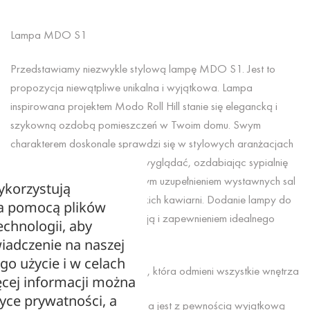
Lampa MDO S1
Przedstawiamy niezwykle stylową lampę MDO S1. Jest to
propozycja niewątpliwe unikalna i wyjątkowa. Lampa
inspirowana projektem Modo Roll Hill stanie się elegancką i
szykowną ozdobą pomieszczeń w Twoim domu. Swym
charakterem doskonale sprawdzi się w stylowych aranżacjach
wnętrz. Rewelacyjnie będzie wyglądać, ozdabiając sypialnię
czy salon. Stanie się znakomitym uzupełnieniem wystawnych sal
ykorzystują
restauracyjnych oraz eleganckich kawiarni. Dodanie lampy do
za pomocą plików
dekoracji wnętrz jest gwarancją i zapewnieniem idealnego
echnologii, aby
wyglądu pomieszczeń.
iadczenie na naszej
ego użycie i w celach
MDO S1 – wyjątkowa lampa, która odmieni wszystkie wnętrza
cej informacji można
tyce prywatności, a
Prezentowana przez nas lampa jest z pewnością wyjątkową