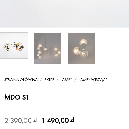
STRONA GŁÓWNA
/
SKLEP
/
LAMPY
/
LAMPY WISZĄCE
MDO-S1
Pierwotna
Aktualna
2 390,00
1 490,00
zł
zł
cena
cena