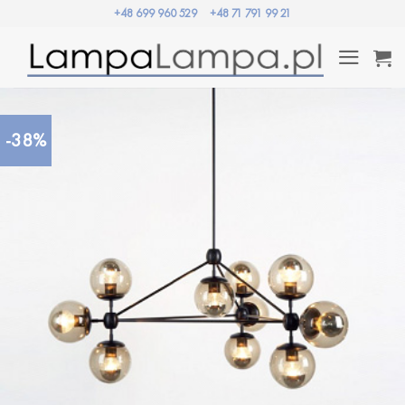
Przewiń
+48 699 960 529
+48 71 791 99 21
do
zawartości
-38%