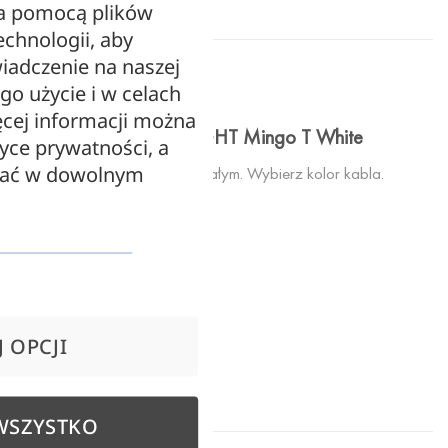
za pomocą plików
echnologii, aby
iadczenie na naszej
OPIS
ego użycie i w celach
cej informacji można
Lampa stołowa LOFTLIGHT Mingo T White
tyce prywatności, a
zać w dowolnym
Lampa biurkowa w kolorze białym. Wybierz kolor kabla.
Wysokość: 54 cm
Materiał: metal
E27 60W
 OPCJI
Kolor: biały
WSZYSTKO