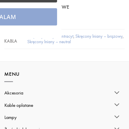
INFORMACJE DODATKOWE
ALAM
WAGA
Brak danych
Skręcony lniany – antracyt
,
Skręcony lniany – brązowy
,
KOLOR
KABLA
Skręcony lniany – neutral
MENU
Akcesoria
Kable oplatane
Lampy