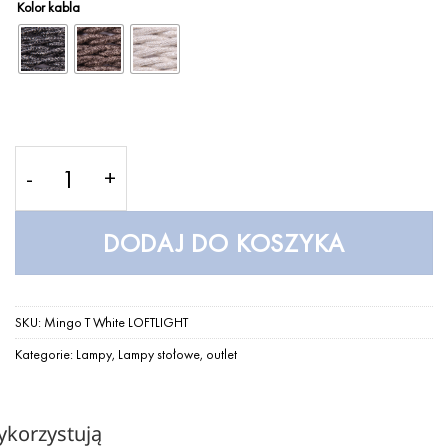
Kolor kabla
wynosiła:
wynosi:
329,00 zł.
149,00 zł.
ilość Mingo T White LOFTLIGHT
DODAJ DO KOSZYKA
SKU:
Mingo T White LOFTLIGHT
Kategorie:
Lampy
,
Lampy stołowe
,
outlet
ykorzystują