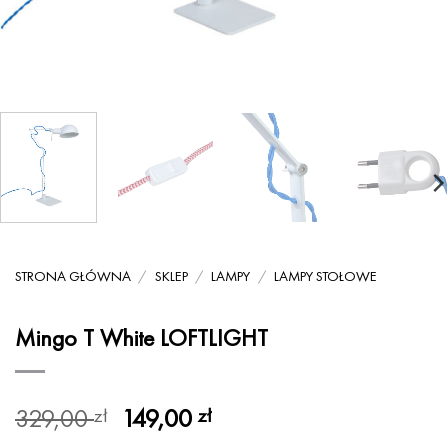
STRONA GŁÓWNA
/
SKLEP
/
LAMPY
/
LAMPY STOŁOWE
Mingo T White LOFTLIGHT
Pierwotna
Aktualna
329,00
149,00
zł
zł
cena
cena