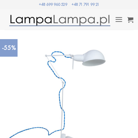
Przewiń
+48 699 960 529
+48 71 791 99 21
do
zawartości
-55%