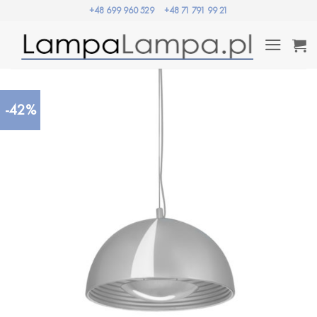
Przewiń
+48 699 960 529
+48 71 791 99 21
do
zawartości
-42%