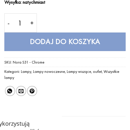
Wysyłka: natychmiast
wynosiła:
wynosi:
849,00 zł.
490,00 zł.
ilość Nora S31 - Chrome
DODAJ DO KOSZYKA
SKU:
Nora S31 - Chrome
Kategorii:
Lampy
,
Lampy nowoczesne
,
Lampy wiszące
,
outlet
,
Wszystkie
lampy
ykorzystują
OPIS