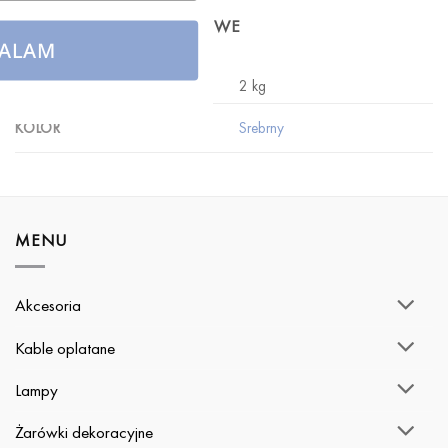
INFORMACJE DODATKOWE
ALAM
WAGA
2 kg
Srebrny
KOLOR
MENU
Akcesoria
Kable oplatane
Lampy
Żarówki dekoracyjne