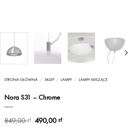
STRONA GŁÓWNA
/
SKLEP
/
LAMPY
/
LAMPY WISZĄCE
Nora S31 – Chrome
Pierwotna
Aktualna
849,00
490,00
zł
zł
cena
cena