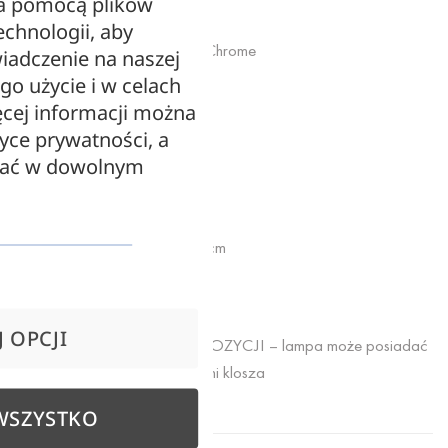
za pomocą plików
echnologii, aby
Lampa wisząca Nora S31 – Chrome
iadczenie na naszej
ego użycie i w celach
Kolor: chromowana
cej informacji można
tyce prywatności, a
Materiał: metal, szkło
zać w dowolnym
Średnica: 31 cm
Maksymalna wysokość: 180 cm
E14 100W
 OPCJI
OSTATNIA SZTUKA Z EKSPOZYCJI – lampa może posiadać
minimalne ślady na powierzchni klosza
WSZYSTKO