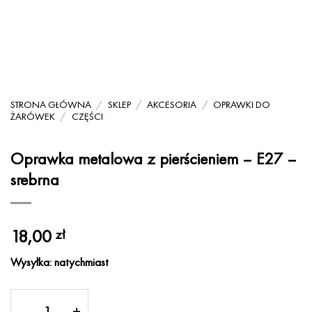
STRONA GŁÓWNA
/
SKLEP
/
AKCESORIA
/
OPRAWKI DO
ŻARÓWEK
/
CZĘŚCI
Oprawka metalowa z pierścieniem – E27 –
srebrna
18,00
zł
Wysyłka: natychmiast
ilość Oprawka metalowa z pierścieniem - E27 - srebr