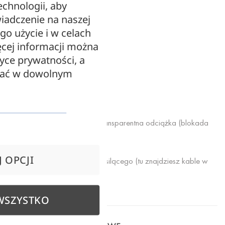
echnologii, aby
iadczenie na naszej
Średnica: 40 mm
ego użycie i w celach
cej informacji można
Średnica pierścienia: 56 mm
tyce prywatności, a
zać w dowolnym
Gwint: E27
Kolor: srebrny
Do oprawki dołączana jest transparentna odciążka (blokada
kabla)
 OPCJI
Komplet nie zawiera kabla zasilącego (tu znajdziesz kable w
oplocie)
WSZYSTKO