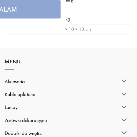
INFORMACJE DODATKOWE
ALAM
WAGA
0,1 kg
WYMIARY
10 × 10 × 10 cm
MENU
Akcesoria
Kable oplatane
Lampy
Żarówki dekoracyjne
Dodatki do wnętrz