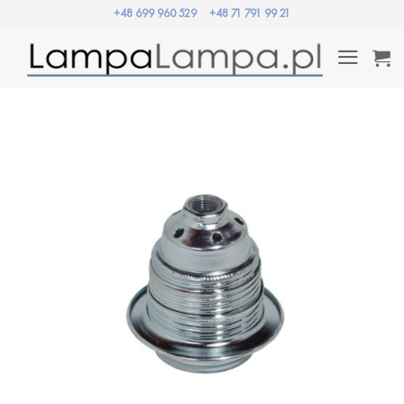
Przewiń
+48 699 960 529
+48 71 791 99 21
do
zawartości