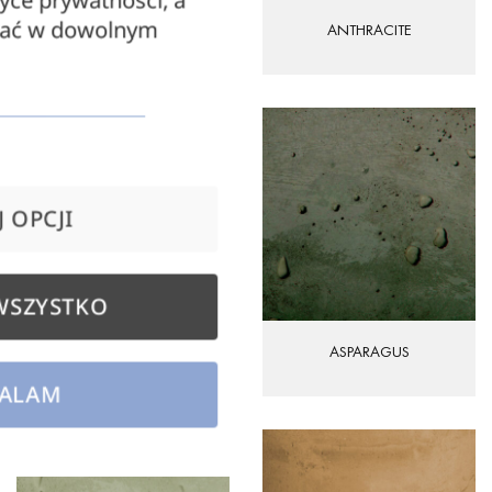
tyce prywatności, a
zać w dowolnym
GREY
ANTHRACITE
 OPCJI
WSZYSTKO
BLACK
ASPARAGUS
ALAM