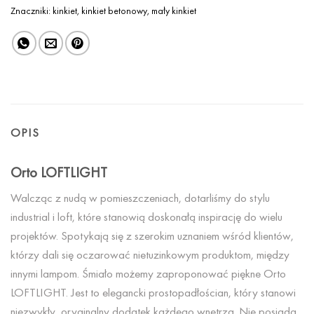
Znaczniki:
kinkiet
,
kinkiet betonowy
,
mały kinkiet
OPIS
Orto LOFTLIGHT
Walcząc z nudą w pomieszczeniach, dotarliśmy do stylu
industrial i loft, które stanowią doskonałą inspirację do wielu
projektów. Spotykają się z szerokim uznaniem wśród klientów,
którzy dali się oczarować nietuzinkowym produktom, między
innymi lampom. Śmiało możemy zaproponować piękne Orto
LOFTLIGHT. Jest to elegancki prostopadłościan, który stanowi
niezwykły, oryginalny dodatek każdego wnętrza. Nie posiada