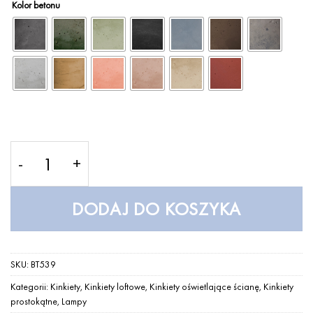
Kolor betonu
ilość Kinkiet Orto – LOFTLIGHT
DODAJ DO KOSZYKA
SKU:
BT539
Kategorii:
Kinkiety
,
Kinkiety loftowe
,
Kinkiety oświetlające ścianę
,
Kinkiety
prostokątne
,
Lampy