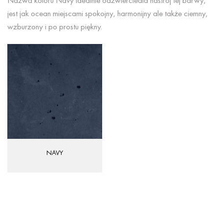
Nazwa koloru Navy idealnie odzwierciedla nastrój tej barwy,
jest jak ocean miejscami spokojny, harmonijny ale także ciemny,
wzburzony i po prostu piękny.
NAVY