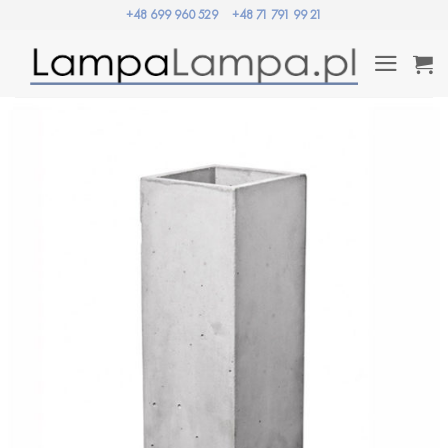
Przewiń
+48 699 960 529
+48 71 791 99 21
do
zawartości