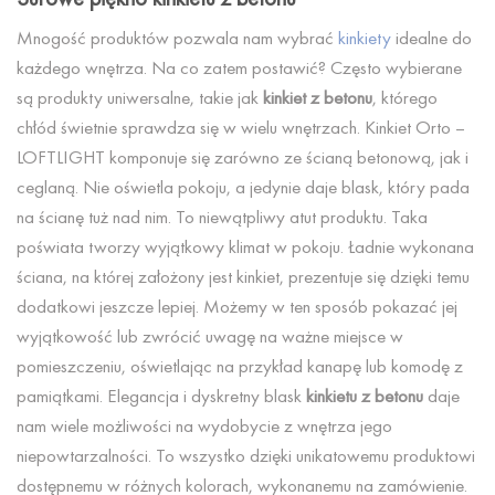
Mnogość produktów pozwala nam wybrać
kinkiety
idealne do
każdego wnętrza. Na co zatem postawić? Często wybierane
są produkty uniwersalne, takie jak
kinkiet z betonu
, którego
chłód świetnie sprawdza się w wielu wnętrzach. Kinkiet Orto –
LOFTLIGHT komponuje się zarówno ze ścianą betonową, jak i
ceglaną. Nie oświetla pokoju, a jedynie daje blask, który pada
na ścianę tuż nad nim. To niewątpliwy atut produktu. Taka
poświata tworzy wyjątkowy klimat w pokoju. Ładnie wykonana
ściana, na której założony jest kinkiet, prezentuje się dzięki temu
dodatkowi jeszcze lepiej. Możemy w ten sposób pokazać jej
wyjątkowość lub zwrócić uwagę na ważne miejsce w
pomieszczeniu, oświetlając na przykład kanapę lub komodę z
pamiątkami. Elegancja i dyskretny blask
kinkietu z betonu
daje
nam wiele możliwości na wydobycie z wnętrza jego
niepowtarzalności. To wszystko dzięki unikatowemu produktowi
dostępnemu w różnych kolorach, wykonanemu na zamówienie.