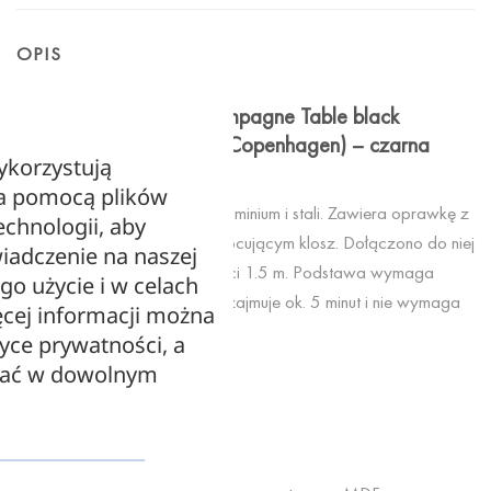
OPIS
Podstawa do lamp Champagne Table black
UMAGE (dawniej VITA Copenhagen) – czarna
ykorzystują
/Kolor: Czarny/
za pomocą plików
Podstawa wykonana jest z aluminium i stali. Zawiera oprawkę z
echnologii, aby
gwintem E27 i pierścieniem mocującym klosz. Dołączono do niej
iadczenie na naszej
przewód z wtyczką o długości 1.5 m. Podstawa wymaga
ego użycie i w celach
sadzodzielnego złożenia, co zajmuje ok. 5 minut i nie wymaga
cej informacji można
żadnych narzędzi.
tyce prywatności, a
zać w dowolnym
Projekt:
Anders Klem
Producent:
UMAGE