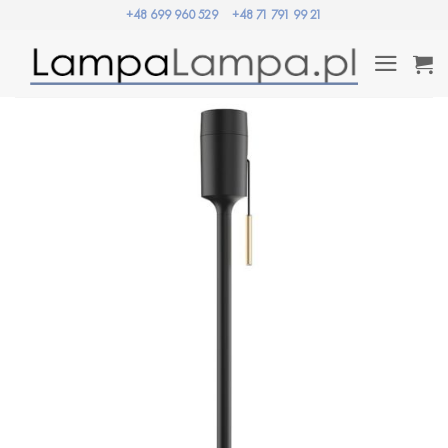
Przewiń
+48 699 960 529
+48 71 791 99 21
do
zawartości