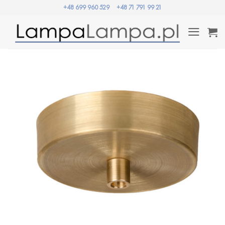
Przewiń
+48 699 960 529
+48 71 791 99 21
do
zawartości