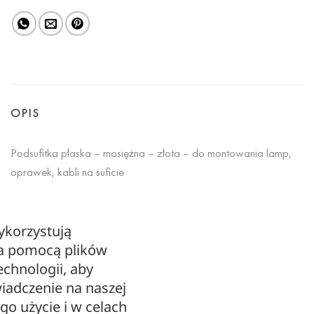
OPIS
Podsufitka płaska – mosiężna – złota – do montowania lamp,
oprawek, kabli na suficie
Średnica: 10,6 cm
ykorzystują
Wysokość: 3,1 cm
za pomocą plików
echnologii, aby
Materiał: mosiądz
iadczenie na naszej
ego użycie i w celach
Kolor: złoty