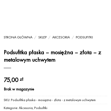
STRONA GŁÓWNA
/
SKLEP
/
AKCESORIA
/
PODSUFITKI
Podsufitka płaska – mosiężna – złota – z
metalowym uchwytem
75,00
zł
Brak w magazynie
SKU:
Podsufitka płaska - mosiężna - złota - z metalowym uchwytem
Kategorie:
Akcesoria
,
Podsufitki