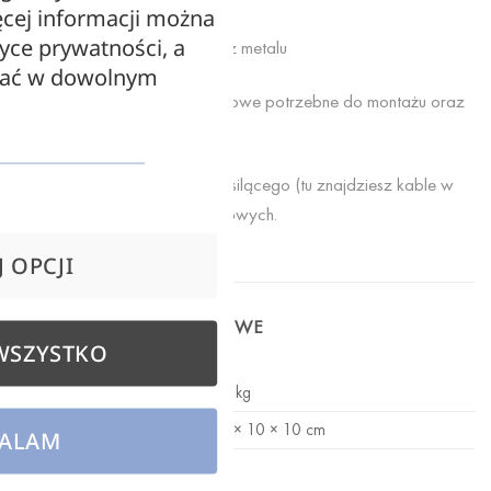
cej informacji można
tyce prywatności, a
Uchwyt blokujący wykonany z metalu
zać w dowolnym
Cena zawiera elementy metalowe potrzebne do montażu oraz
blokady kabla
Komplet nie zawiera kabla zasilącego (tu znajdziesz kable w
oplocie) oraz kołków montażowych.
 OPCJI
INFORMACJE DODATKOWE
WSZYSTKO
WAGA
0,1 kg
WYMIARY
10 × 10 × 10 cm
ALAM