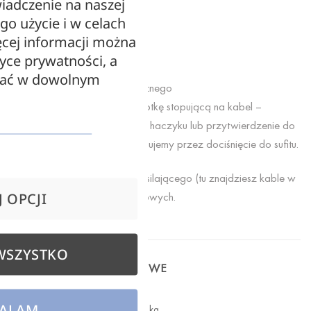
iadczenie na naszej
Wysokość 8cm
ego użycie i w celach
cej informacji można
Dostępna w kolorze czarnym
tyce prywatności, a
zać w dowolnym
Wykonana z tworzywa sztucznego
Do podsufitki dodajemy przelotkę stopującą na kabel –
umożliwiającą zawieszenie na haczyku lub przytwierdzenie do
sufitu.Podsufitkę następnie mocujemy przez dociśnięcie do sufitu.
Komplet nie zawiera kabla zasilającego (tu znajdziesz kable w
oplocie) oraz kołków montażowych.
 OPCJI
WSZYSTKO
INFORMACJE DODATKOWE
ALAM
WAGA
0,1 kg