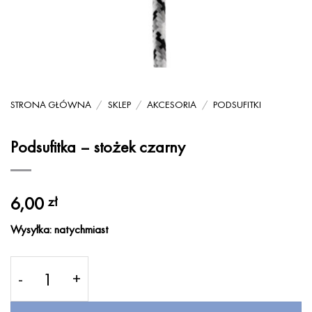
STRONA GŁÓWNA
/
SKLEP
/
AKCESORIA
/
PODSUFITKI
Podsufitka – stożek czarny
6,00
zł
Wysyłka: natychmiast
ilość Podsufitka - stożek czarny