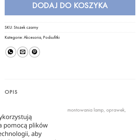
DODAJ DO KOSZYKA
SKU:
Stożek czarny
Kategorie:
Akcesoria
,
Podsufitki
OPIS
Podsufitka – kształt stożek, do montowania lamp, oprawek,
ykorzystują
kabli na suficie
za pomocą plików
echnologii, aby
Średnica 12cm