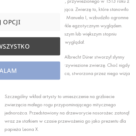
Historia indyjskiego nosorożca, przywiezionego w 1513 roku z
Indii do Portugalii, jest fascynująca. Zwierzę to, które stanowiło
prezent dla ówczesnego króla Manuela I, wzbudziło ogromne
 OPCJI
zainteresowanie swoim niezwykle egzotycznym wyglądem.
Krążyło wiele opisów, w mniejszym lub większym stopniu
oddających to, jak naprawdę wyglądał.
WSZYSTKO
Na podstawie jednego z nich Albrecht Dürer stworzył słynny
drzeworyt przedstawiający przywiezione zwierzę. Choć nigdy
ALAM
nie obejrzał osobiście nosorożca, stworzona przez niego wizja
elektryzowała pokolenia.
Szczególny wkład artysty to umieszczenie na grzbiecie
zwierzęcia małego rogu przypominającego mitycznego
jednorożca. Przedstawiony na drzeworycie nosorożec zatonął
wraz ze statkiem w czasie przewożenia go jako prezentu dla
papieża Leona X.