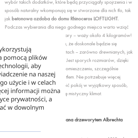
wybór takich dodatków, które będą przyciągały spojrzenia i w
sposób naturalny wkomponują się w stworzone dla nich tło, tak
jak
betonowa ozdoba do domu Rhinoceros LOFTLIGHT.
Podczas wybierania dla niego godnego miejsca warto wziąć
pod uwagę jego wagę i wymiary – waży około 4 kilogramów!
Koncepcja nosorożca sprawia, że doskonale będzie się
ykorzystują
prezentował na grubszych blatach – zarówno drewnianych, jak
za pomocą plików
i kamiennych czy metalowych. Jest sporych rozmiarów, dzięki
echnologii, aby
czemu łatwo go wyróżnić w pomieszczeniu, szczególnie
iadczenie na naszej
posługując się w tym celu światłem. Nie potrzebuje więcej
ego użycie i w celach
żadnych dodatków, aby zdobić pokój w wyjątkowy sposób,
cej informacji można
tworząc wokół siebie odrobinę mistyczny klimat.
tyce prywatności, a
zać w dowolnym
Rhinoceros
Dekoracja betonowa inspirowana drzeworytem Albrechta
Dürera z XVI wieku.