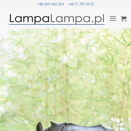
Przewiń
+48 699 960 529
+48 71 791 99 21
do
zawartości