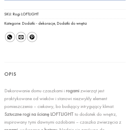
SKU:
Rogi LOFTLIGHT
Kategorie:
Dodatki - dekoracje
,
Dodatki do wnętrz
OPIS
Dekorowanie domu czaszkami i
rogami
zwierząt jest
praktykowane od wieków i stanowi niezwykły element
pomieszczenia – ciekawy, bo budujący intrygujący klimat.
Sztuczne rogi na ścianę LOFTLIGHT
to dodatek do wnętrz,
inspirowany tymi dawnymi ozdobami – czaszka zwierzęcia z
rogami,
wykonana z
betonu
. Nadaje się zarówno do