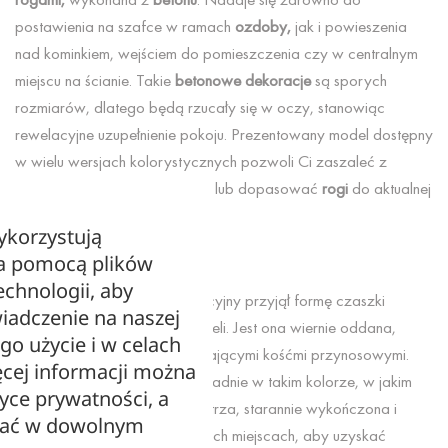
postawienia na szafce w ramach
ozdoby,
jak i powieszenia
nad kominkiem, wejściem do pomieszczenia czy w centralnym
miejscu na ścianie. Takie
betonowe dekoracje
są sporych
rozmiarów, dlatego będą rzucały się w oczy, stanowiąc
rewelacyjne uzupełnienie pokoju. Prezentowany model dostępny
w wielu wersjach kolorystycznych pozwoli Ci zaszaleć z
koncepcją na wystrój wnętrza lub dopasować
rogi
do aktualnej
kolorystyki.
ykorzystują
za pomocą plików
Sztuczne rogi na ścianę
echnologii, aby
Przedstawiony model dekoracyjny przyjął formę czaszki
iadczenie na naszej
przypominającej czaszkę gazeli. Jest ona wiernie oddana,
ego użycie i w celach
włącznie z oczodołami i wystającymi kośćmi przynosowymi.
cej informacji można
Ręcznie odlana z
betonu
, dokładnie w takim kolorze, w jakim
tyce prywatności, a
potrzebujesz dodatku do wnętrza, starannie wykończona i
zać w dowolnym
wypolerowana w odpowiednich miejscach, aby uzyskać