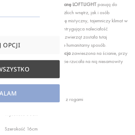
gładkość.
Sztuczne rogi na ścianę LOFTLIGHT
pasują do
pokoju każdego pasjonata ciężkich wnętrz, jak i osób
pragnących stworzyć odrobinę mistyczny, tajemniczy klimat w
danym kącie pomieszczenia. Intrygująca naleciałość
ozdabiania pokoju czaszkami zwierząt została tutaj
 OPCJI
zaprezentowana w całkowicie humanitarny sposób.
Opisywana
betonowa dekoracja
zawieszona na ścianie, przy
odpowiednim oświetleniu będzie rzucała na nią niesamowity
WSZYSTKO
cień.
ALAM
Dekoracja betonowa – głowa z rogami
Wysokość 30cm
Szerokość 16cm