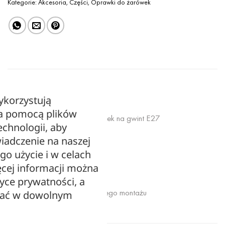
Kategorie:
Akcesoria
,
Części
,
Oprawki do żarówek
OPIS
ykorzystują
za pomocą plików
Oprawki silikonowe do żarówek na gwint E27
echnologii, aby
iadczenie na naszej
Kolor: pomarańczowy
ego użycie i w celach
cej informacji można
Gwint: E27
tyce prywatności, a
Przeznaczone do samodzielnego montażu
zać w dowolnym