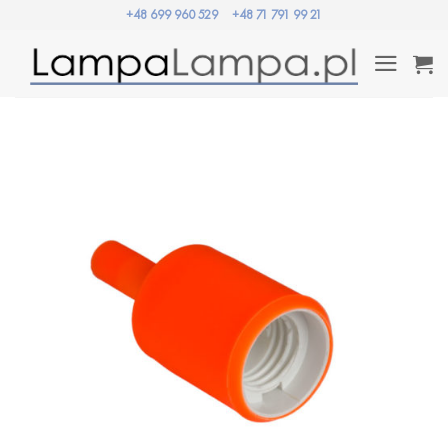
Przewiń
+48 699 960 529
+48 71 791 99 21
do
zawartości