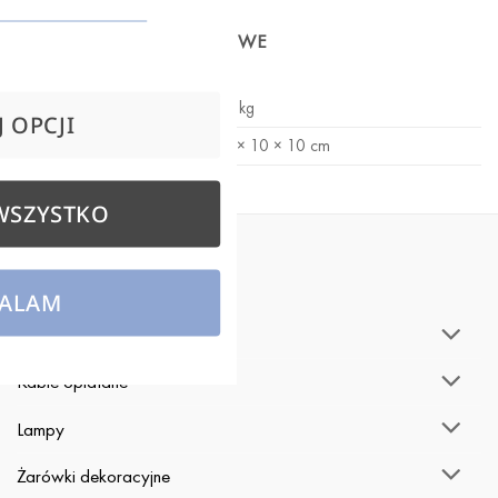
INFORMACJE DODATKOWE
WAGA
0,1 kg
 OPCJI
WYMIARY
10 × 10 × 10 cm
WSZYSTKO
MENU
ALAM
Akcesoria
Kable oplatane
Lampy
Żarówki dekoracyjne