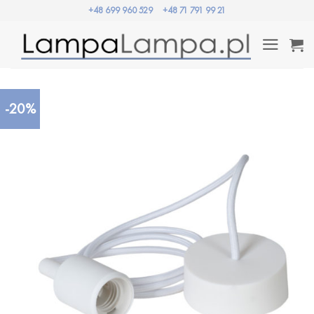
Przewiń
+48 699 960 529
+48 71 791 99 21
do
zawartości
-20%