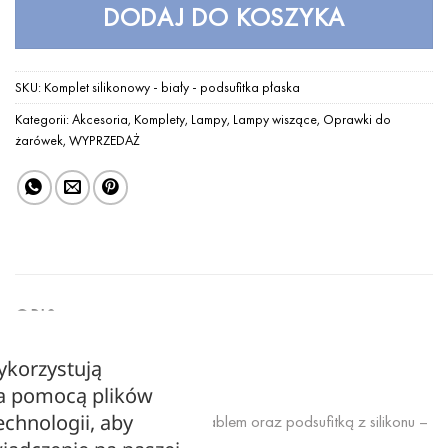
DODAJ DO KOSZYKA
SKU:
Komplet silikonowy - biały - podsufitka płaska
Kategorii:
Akcesoria
,
Komplety
,
Lampy
,
Lampy wiszące
,
Oprawki do
żarówek
,
WYPRZEDAŻ
OPIS
ykorzystują
Komplet silikonowy – biały
za pomocą plików
echnologii, aby
Biała oprawka silikonowa z kablem oraz podsufitką z silikonu –
komplet.