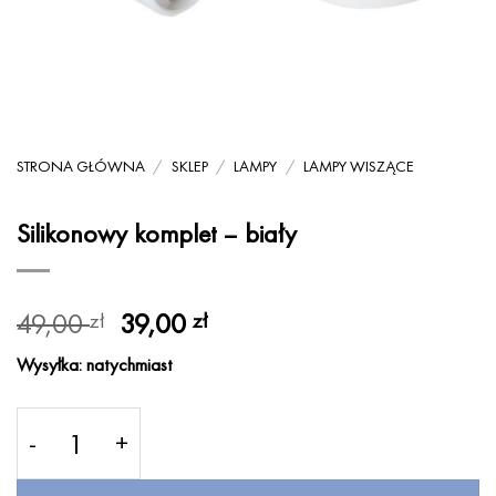
STRONA GŁÓWNA
/
SKLEP
/
LAMPY
/
LAMPY WISZĄCE
Silikonowy komplet – biały
Pierwotna
Aktualna
49,00
39,00
zł
zł
cena
cena
Wysyłka: natychmiast
wynosiła:
wynosi:
49,00 zł.
39,00 zł.
ilość Silikonowy komplet - biały