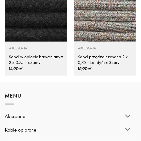
AKCESORIA
AKCESORIA
Kabel w oplocie bawełnianym
Kabel przędza czesana 2 x
2 x 0,75 – czarny
0,75 – Londyński Szary
14,90
zł
15,90
zł
MENU
Akcesoria
Kable oplatane