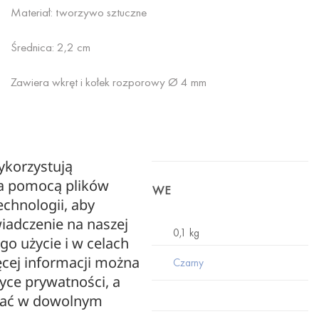
Materiał: tworzywo sztuczne
Średnica: 2,2 cm
Zawiera wkręt i kołek rozporowy Ø 4 mm
ykorzystują
za pomocą plików
INFORMACJE DODATKOWE
echnologii, aby
iadczenie na naszej
WAGA
0,1 kg
ego użycie i w celach
cej informacji można
Czarny
KOLOR
tyce prywatności, a
zać w dowolnym