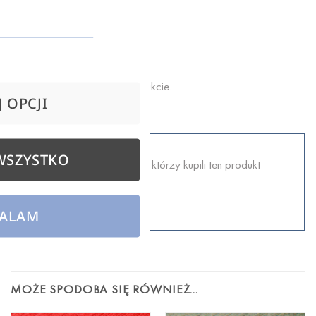
OPINIE (0)
Opinie
Na razie nie ma opinii o produkcie.
 OPCJI
WSZYSTKO
Tylko zalogowani klienci, którzy kupili ten produkt
mogą napisać opinię.
ALAM
MOŻE SPODOBA SIĘ RÓWNIEŻ…