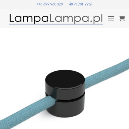
Przewiń
+48 699 960 529
+48 71 791 99 21
do
zawartości