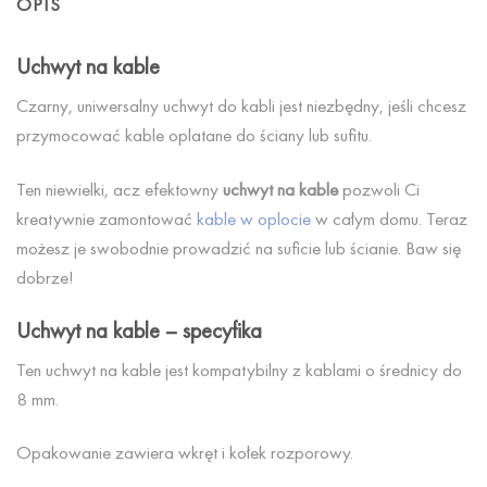
OPIS
Uchwyt na kable
Czarny, uniwersalny uchwyt do kabli jest niezbędny, jeśli chcesz
przymocować kable oplatane do ściany lub sufitu.
Ten niewielki, acz efektowny
uchwyt na kable
pozwoli Ci
kreatywnie zamontować
kable w oplocie
w całym domu. Teraz
możesz je swobodnie prowadzić na suficie lub ścianie. Baw się
dobrze!
Uchwyt na kable – specyfika
Ten uchwyt na kable jest kompatybilny z kablami o średnicy do
8 mm.
Opakowanie zawiera wkręt i kołek rozporowy.