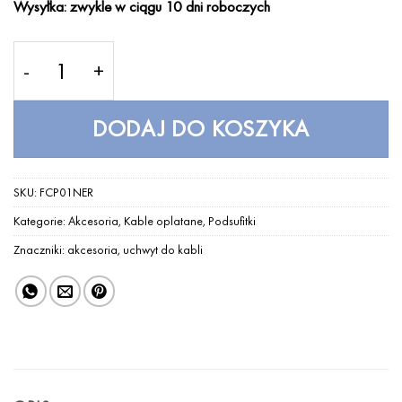
Wysyłka: zwykle w ciągu 10 dni roboczych
ilość Uchwyt do kabla - czarny
DODAJ DO KOSZYKA
SKU:
FCP01NER
Kategorie:
Akcesoria
,
Kable oplatane
,
Podsufitki
Znaczniki:
akcesoria
,
uchwyt do kabli