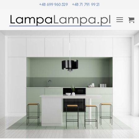
Przewiń
+48 699 960 529
+48 71 791 99 21
do
zawartości