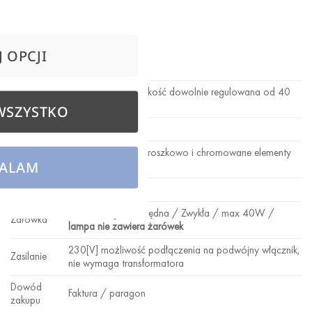
Dane techniczne:
 OPCJI
Nazwa
VIXON 1
max. 80 cm., wysokość dowolnie regulowana od 40
Wysokość
do 80 cm.
WSZYSTKO
Szerokość
30 cm.
Metal malowany proszkowo i chromowane elementy
Materiał
ALAM
dekoracyjne
Oprawka
1xE27
LED / Energooszczędna / Zwykła / max 40W /
Żarówka
lampa nie zawiera żarówek
230[V] możliwość podłączenia na podwójny włącznik,
Zasilanie
nie wymaga transformatora
Dowód
Faktura / paragon
zakupu