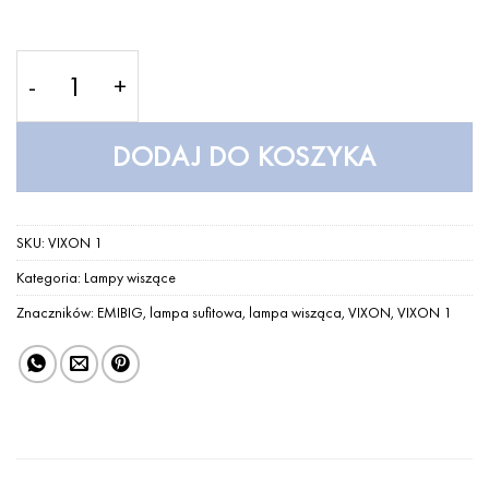
ilość VIXON 1 – Lampa wisząca – EMIBIG
DODAJ DO KOSZYKA
SKU:
VIXON 1
Kategoria:
Lampy wiszące
Znaczników:
EMIBIG
,
lampa sufitowa
,
lampa wisząca
,
VIXON
,
VIXON 1