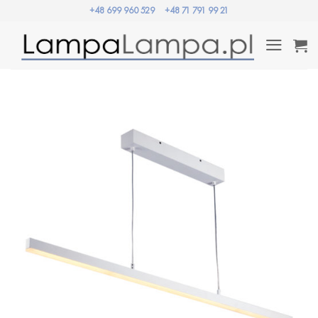
Przewiń
+48 699 960 529
+48 71 791 99 21
do
zawartości