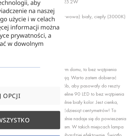
0.3W – pobór mocy to tylko 25.2W
echnologii, aby
iadczenie na naszej
Kolor światła (temperatura barwowa): biały, ciepły (3000K)
ego użycie i w celach
cej informacji można
Strumień świetlny: ~2520lm
tyce prywatności, a
zać w dowolnym
Whiteline 90 LED
To, co tworzy nastrój w każdym domu, to bez wątpienia
dodatki, które się w nim znajdują. Warto zatem dobierać
gadżety do domu w taki sposób, aby pasowały do reszty
wystroju. Lampa wisząca Whiteline 90 LED to bez wątpienia
 OPCJI
produkt nietuzinkowy. Ma idealnie biały kolor. Jest cienka,
podłużna i szeroka aż na sześćdziesiąt centymetrów! To
właśnie dzięki temu lampa idealnie nadaje się do powieszenia
WSZYSTKO
nad stołem, biurkiem czy barkiem. W takich miejscach lampa
Whiteline będzie wyglądać najbardziej efektownie. Światło,