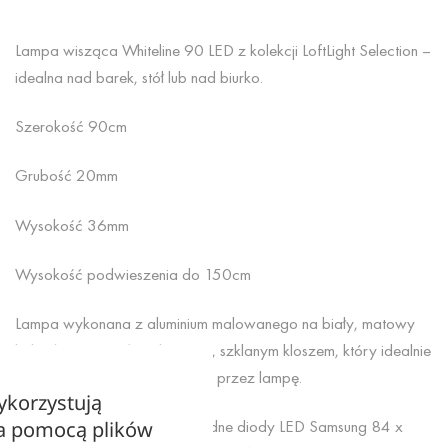
Lampa wisząca Whiteline 90 LED z kolekcji LoftLight Selection –
idealna nad barek, stół lub nad biurko.
Szerokość 90cm
Grubość 20mm
Wysokość 36mm
Wysokość podwieszenia do 150cm
Lampa wykonana z aluminium malowanego na biały, matowy
kolor (RAL 9003) z mlecznym, szklanym kloszem, który idealnie
zmiękcza światło generowane przez lampę.
ykorzystują
Źródło światła: energooszczędne diody LED Samsung 84 x
za pomocą plików