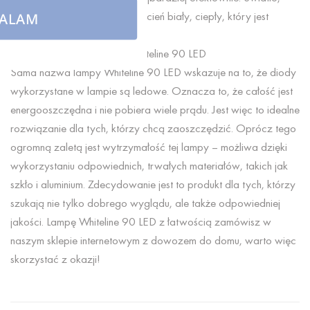
jakie wytwarza lampa, ma odcień biały, ciepły, który jest
ALAM
niezwykle przyjazny dla oczu.
Dodatkowe zalety lampy Whiteline 90 LED
Sama nazwa lampy Whiteline 90 LED wskazuje na to, że diody
wykorzystane w lampie są ledowe. Oznacza to, że całość jest
energooszczędna i nie pobiera wiele prądu. Jest więc to idealne
rozwiązanie dla tych, którzy chcą zaoszczędzić. Oprócz tego
ogromną zaletą jest wytrzymałość tej lampy – możliwa dzięki
wykorzystaniu odpowiednich, trwałych materiałów, takich jak
szkło i aluminium. Zdecydowanie jest to produkt dla tych, którzy
szukają nie tylko dobrego wyglądu, ale także odpowiedniej
jakości. Lampę Whiteline 90 LED z łatwością zamówisz w
naszym sklepie internetowym z dowozem do domu, warto więc
skorzystać z okazji!