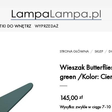
TKI DO WNĘTRZ
WYPRZEDAŻ
STRONA GŁÓWNA
/
SKLEP
/
D
Wieszak Butterfli
green /Kolor: Ci
145,00
zł
Wysyłka: zwykle w ciągu 7-10 