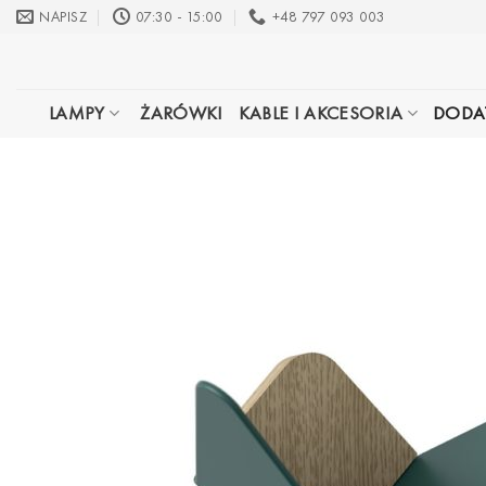
Przewiń
NAPISZ
07:30 - 15:00
+48 797 093 003
do
zawartości
LAMPY
ŻARÓWKI
KABLE I AKCESORIA
DODA