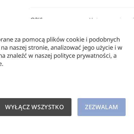
Możesz zorganizować pr
OPIS
nowoczesny projekt dla
nowoczesnym designem,
ebrane za pomocą plików cookie i podobnych
wierzchnie.
Wieszak Bu
a naszej stronie, analizować jego użycie i w
hotele, biura czy resta
 znaleźć w naszej polityce prywatności, a
e.
Intrygujące w
Wieszak Butterflies 
połączone deski, które 
ścianą. Deska tylna do
która powstała po to,
WYŁĄCZ WSZYSTKO
ZEZWALAM
zarówno do wnętrz vin
Wieszak Butte