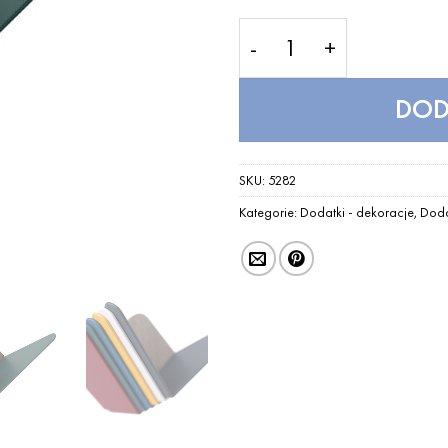
ilość Wieszak Butterflie
DOD
SKU:
5282
Kategorie:
Dodatki - dekoracje
,
Doda