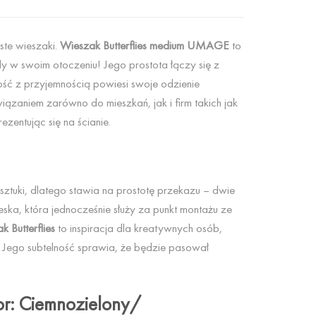
ste wieszaki.
Wieszak Butterflies medium UMAGE
to
dy w swoim otoczeniu! Jego prostota łączy się z
ść z przyjemnością powiesi swoje odzienie
iązaniem zarówno do mieszkań, jak i firm takich jak
ezentując się na ścianie.
ztuki, dlatego stawia na prostotę przekazu – dwie
deska, która jednocześnie służy za punkt montażu ze
k Butterflies
to inspiracja dla kreatywnych osób,
 Jego subtelność sprawia, że będzie pasował
or: Ciemnozielony/