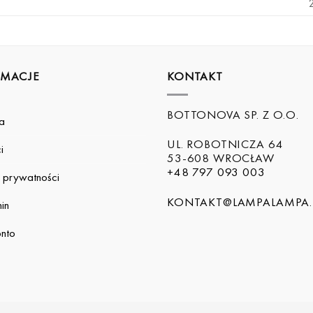
RMACJE
KONTAKT
BOTTONOVA SP. Z O.O.
a
UL. ROBOTNICZA 64
i
53-608 WROCŁAW
+48 797 093 003
a prywatności
KONTAKT@LAMPALAMPA.
in
nto