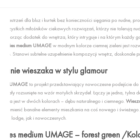
zestrzeń dla bluz i kurtek bez konieczności sięgania po nudne, pro
 wszystkich miłośników ciekawych rozwiązań, którzy nie tolerują nu
 tworząc dodatek do wnętrza, który intryguje i na którym każdy go
tterflies medium UMAGE
w modnym kolorze ciemnej zieleni jest rozw
uracje. Stanowi subtelne uzupełnienie kompozycji wnętrz, doskonale pr
ydanie wieszaka w stylu glamour
medium UMAGE
to projekt przedstawiający nowoczesne podejście do s
zostały rozsunięte na wzór motylich skrzydeł. Łączy je jedna, tylna 
stępna jest w dwóch kolorach – dębu naturalnego i ciemnego.
Wiesza
 by zamienić banalne elementy mieszkania na coś nowego i świeżego.
tage, lodge, jak i nowoczesnych.
rflies medium UMAGE – forest green /Kol