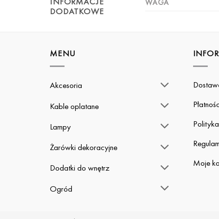
INFORMACJE
WAGA
DODATKOWE
MENU
INFO
Dostaw
Akcesoria
Płatnośc
Kable oplatane
Polityk
Lampy
Regulam
Żarówki dekoracyjne
Moje ko
Dodatki do wnętrz
Ogród