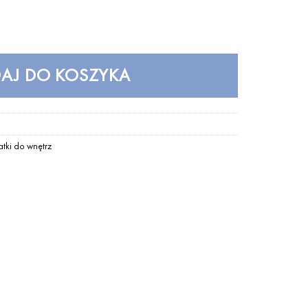
s medium UMAGE - forest green /Kolor: Ciemnozielony/
AJ DO KOSZYKA
tki do wnętrz