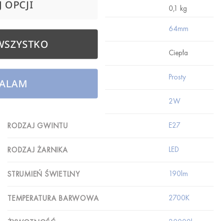
 OPCJI
WAGA
0,1 kg
64mm
ŚREDNICA
WSZYSTKO
Ciepła
BARWA ŚWIATŁA
Prosty
KSZTAŁT ŻARNIKA
ALAM
2W
MOC
E27
RODZAJ GWINTU
LED
RODZAJ ŻARNIKA
190lm
STRUMIEŃ ŚWIETLNY
2700K
TEMPERATURA BARWOWA