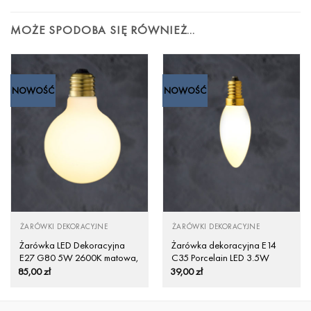
MOŻE SPODOBA SIĘ RÓWNIEŻ…
NOWOŚĆ
NOWOŚĆ
ŻARÓWKI DEKORACYJNE
ŻARÓWKI DEKORACYJNE
Żarówka LED Dekoracyjna
Żarówka dekoracyjna E14
E27 G80 5W 2600K matowa,
C35 Porcelain LED 3.5W
ściemnialna
85,00
zł
39,00
zł