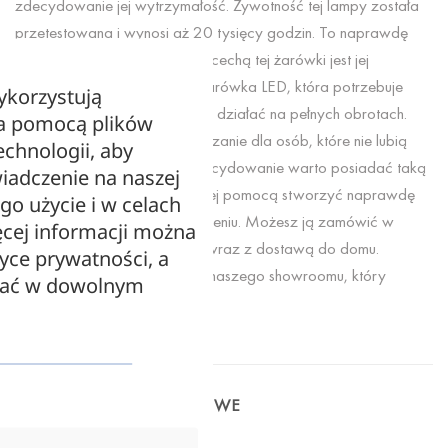
zdecydowanie jej wytrzymałość. Żywotność tej lampy została
przetestowana i wynosi aż 20 tysięcy godzin. To naprawdę
długo! Drugą, bardzo ważną cechą tej żarówki jest jej
energooszczędność. Jest to żarówka LED, która potrzebuje
ykorzystują
zaledwie 2 watów mocy, aby działać na pełnych obrotach.
za pomocą plików
Jest więc to doskonałe rozwiązanie dla osób, które nie lubią
echnologii, aby
płacić dużych rachunków. Zdecydowanie warto posiadać taką
iadczenie na naszej
żarówkę w swoim domu i za jej pomocą stworzyć naprawdę
ego użycie i w celach
przyjemny klimat w pomieszczeniu. Możesz ją zamówić w
cej informacji można
naszym sklepie internetowym wraz z dostawą do domu.
tyce prywatności, a
Możesz także wybrać się do naszego showroomu, który
zać w dowolnym
znajduje się we Wrocławiu.
INFORMACJE DODATKOWE