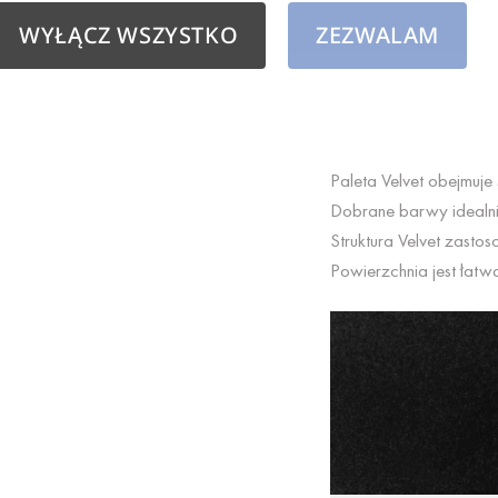
Bosca Velvet wyróżnia 
WYŁĄCZ WSZYSTKO
ZEZWALAM
co otwiera szerokie m
Paleta Velvet obejmuje 
Dobrane barwy idealni
Struktura Velvet zasto
Powierzchnia jest łatwa