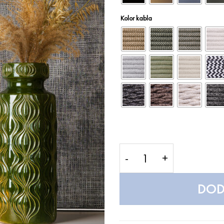
Kolor kabla
ilość BOSCA VELVET - L
DOD