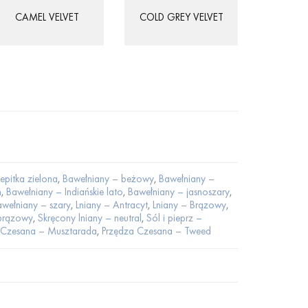
CAMEL VELVET
COLD GREY VELVET
epitka zielona
,
Bawełniany – beżowy
,
Bawełniany –
m
,
Bawełniany – Indiańskie lato
,
Bawełniany – jasnoszary
,
wełniany – szary
,
Lniany – Antracyt
,
Lniany – Brązowy
,
 brązowy
,
Skręcony lniany – neutral
,
Sól i pieprz –
 Czesana – Musztarada
,
Przędza Czesana – Tweed