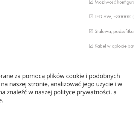
☑ Możliwość konfigurac
☑ LED 6W, ~3000K (ś
☑ Stalowa, podsufitka 
☑ Kabel w oplocie baw
☑ Standardowa długo
ebrane za pomocą plików cookie i podobnych
☑ Specyficzna dla mar
a naszej stronie, analizować jego użycie i w
☑ Czas realizacji do 
 znaleźć w naszej polityce prywatności, a
e.