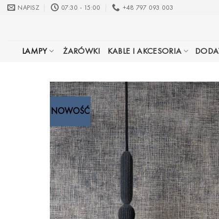
Przewiń
NAPISZ
07:30 - 15:00
+48 797 093 003
do
zawartości
LAMPY
ŻARÓWKI
KABLE I AKCESORIA
DODA
NOWOŚĆ