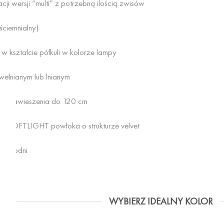
ji wersji “multi” z potrzebną ilością zwisów
ciemnialny)
w kształcie półkuli w kolorze lampy
ełnianym lub lnianym
ść zawieszenia do 120 cm
ki LOFTLIGHT powłoka o strukturze velvet
6 tygodni
WYBIERZ IDEALNY KOLOR