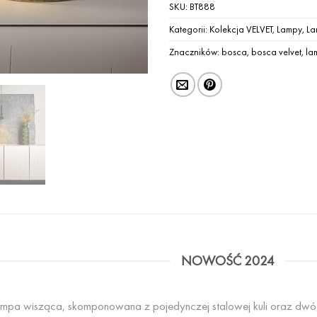
SKU:
BT888
Kategorii:
Kolekcja VELVET
,
Lampy
,
La
Znaczników:
bosca
,
bosca velvet
,
la
NOWOŚĆ 2024
ampa wisząca, skomponowana z pojedynczej stalowej kuli oraz dwó