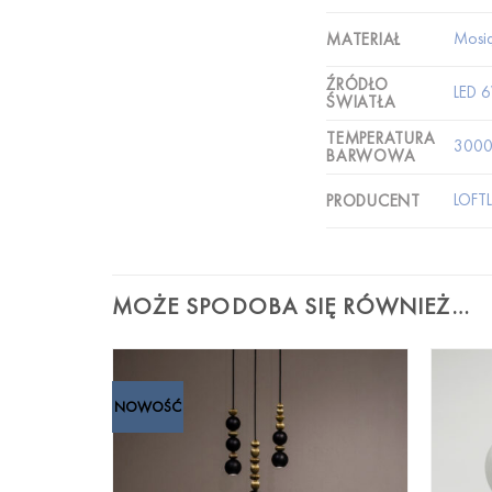
Mosi
MATERIAŁ
ŹRÓDŁO
LED 
ŚWIATŁA
TEMPERATURA
3000
BARWOWA
LOFT
PRODUCENT
MOŻE SPODOBA SIĘ RÓWNIEŻ…
NOWOŚĆ