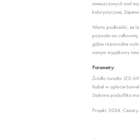
umieszczonych nad nią. 
kolorystycznej. Zapewni
Warto podkreślić, że 
pozwala na całkowitą zm
gdzie różnorodne wykoń
samym wyjątkowy taniec
Parametry:
Źródło światła: LED 6
Kabel w oplocie baweł
Stalowa podsufitka ma
Projekt: 2024, Cezar