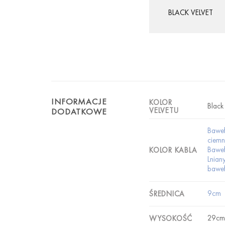
BLACK VELVET
INFORMACJE
KOLOR
Black
VELVETU
DODATKOWE
Baweł
ciemn
Baweł
KOLOR KABLA
Lnian
baweł
9cm
ŚREDNICA
29cm
WYSOKOŚĆ