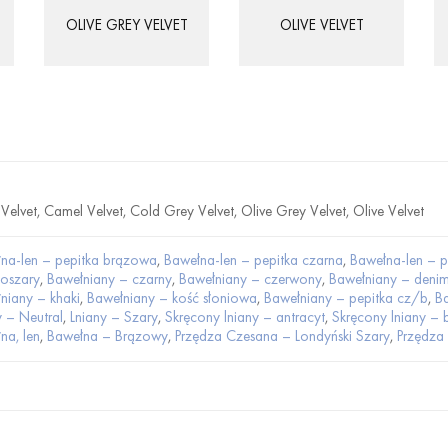
OLIVE GREY VELVET
OLIVE VELVET
 Velvet, Camel Velvet, Cold Grey Velvet, Olive Grey Velvet, Olive Velvet
na-len – pepitka brązowa
,
Bawełna-len – pepitka czarna
,
Bawełna-len – p
oszary
,
Bawełniany – czarny
,
Bawełniany – czerwony
,
Bawełniany – deni
niany – khaki
,
Bawełniany – kość słoniowa
,
Bawełniany – pepitka cz/b
,
Ba
y – Neutral
,
Lniany – Szary
,
Skręcony lniany – antracyt
,
Skręcony lniany –
na, len
,
Bawełna – Brązowy
,
Przędza Czesana – Londyński Szary
,
Przędza