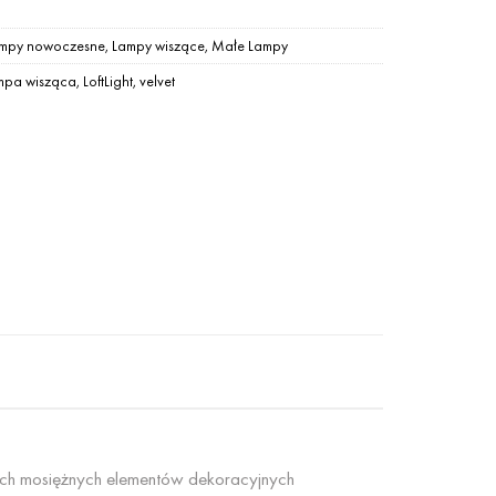
mpy nowoczesne
,
Lampy wiszące
,
Małe Lampy
mpa wisząca
,
LoftLight
,
velvet
ch mosiężnych elementów dekoracyjnych