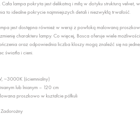
Cała lampa pokryta jest delikatną i miłą w dotyku strukturą velvet, 
a to idealne pokrycie najmniejszych detali i niezwykłą trwałość.
lampa jest dostępna również w wersji z powłoką malowaną proszko
ienię charakteru lampy. Co więcej, Bosca oferuje wiele możliwości ko
czenia oraz odpowiednia liczba kloszy mogą znaleźć się na jednej o
 światła i cieni.
W, ~3000K (ściemnialny)
nianym lub lnianym – 120 cm
lowana proszkowo w kształcie półkuli
y Zadorożny