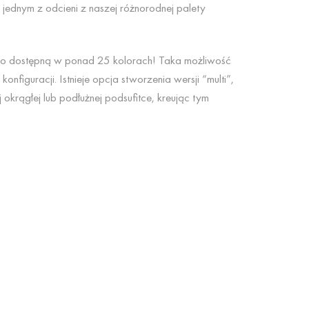
w jednym z odcieni z naszej różnorodnej palety
wo dostępną w ponad 25 kolorach! Taka możliwość
nfiguracji. Istnieje opcja stworzenia wersji “multi”,
krągłej lub podłużnej podsufitce, kreując tym