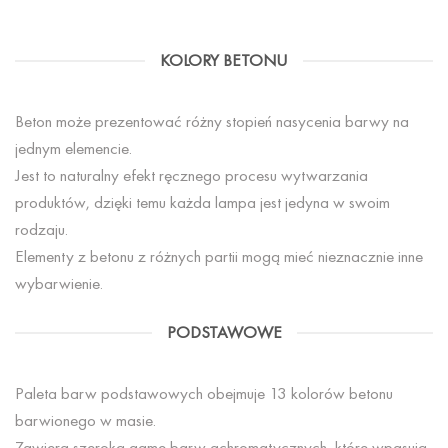
KOLORY BETONU
Beton może prezentować różny stopień nasycenia barwy na
jednym elemencie.
Jest to naturalny efekt ręcznego procesu wytwarzania
produktów, dzięki temu każda lampa jest jedyna w swoim
rodzaju.
Elementy z betonu z różnych partii mogą mieć nieznacznie inne
wybarwienie.
PODSTAWOWE
Paleta barw podstawowych obejmuje 13 kolorów betonu
barwionego w masie.
Zawiera szeroką gamę barw achromatycznych, które wpasują