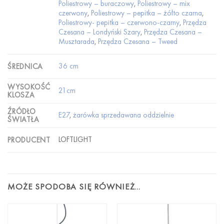
Poliestrowy – buraczowy
,
Poliestrowy – mix
czerwony
,
Poliestrowy – pepitka – żółto czarna
,
Poliestrowy- pepitka – czerwono-czarny
,
Przędza
Czesana – Londyński Szary
,
Przędza Czesana –
Musztarada
,
Przędza Czesana – Tweed
36 cm
ŚREDNICA
WYSOKOŚĆ
21cm
KLOSZA
ŹRÓDŁO
E27
,
żarówka sprzedawana oddzielnie
ŚWIATŁA
LOFTLIGHT
PRODUCENT
MOŻE SPODOBA SIĘ RÓWNIEŻ…