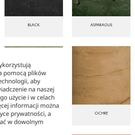
BLACK
ASPARAGUS
ykorzystują
za pomocą plików
echnologii, aby
iadczenie na naszej
ego użycie i w celach
cej informacji można
tyce prywatności, a
BEAN
OCHRE
zać w dowolnym