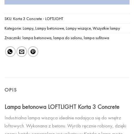
SKU:
Korta 3 Concrete - LOFTLIGHT
Kategorie:
Lampy
,
Lampy betonowe
,
Lampy wiszące
,
Wszystkie lampy
Znaczniki:
lampa betonowa
,
lampa do salonu
,
lampa sufitowa
OPIS
Lampa betonowa LOFTLIGHT Korta 3 Concrete
Industrialna lampa wisząca idealnie nadająca się do wnętrz
loftowych. Wykonana z betonu. Wyrób ręcznie robiony, dzięki
czemu każdy egzemplarz jest unikatowy.Każda z lamp może