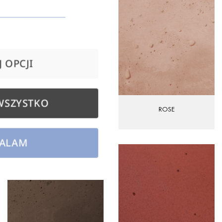
 OPCJI
WSZYSTKO
SAND
ROSE
ALAM