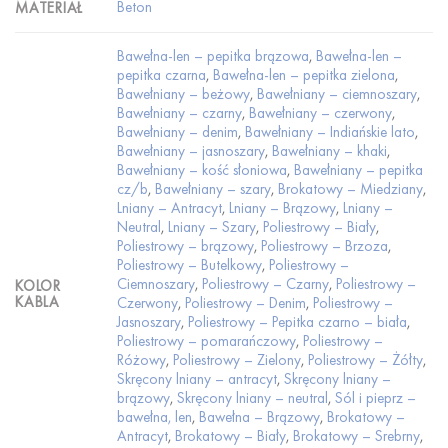
Beton
MATERIAŁ
Bawełna-len – pepitka brązowa
,
Bawełna-len –
pepitka czarna
,
Bawełna-len – pepitka zielona
,
Bawełniany – beżowy
,
Bawełniany – ciemnoszary
,
Bawełniany – czarny
,
Bawełniany – czerwony
,
Bawełniany – denim
,
Bawełniany – Indiańskie lato
,
Bawełniany – jasnoszary
,
Bawełniany – khaki
,
Bawełniany – kość słoniowa
,
Bawełniany – pepitka
cz/b
,
Bawełniany – szary
,
Brokatowy – Miedziany
,
Lniany – Antracyt
,
Lniany – Brązowy
,
Lniany –
Neutral
,
Lniany – Szary
,
Poliestrowy – Biały
,
Poliestrowy – brązowy
,
Poliestrowy – Brzoza
,
Poliestrowy – Butelkowy
,
Poliestrowy –
Ciemnoszary
,
Poliestrowy – Czarny
,
Poliestrowy –
KOLOR
KABLA
Czerwony
,
Poliestrowy – Denim
,
Poliestrowy –
Jasnoszary
,
Poliestrowy – Pepitka czarno – biała
,
Poliestrowy – pomarańczowy
,
Poliestrowy –
Różowy
,
Poliestrowy – Zielony
,
Poliestrowy – Żółty
,
Skręcony lniany – antracyt
,
Skręcony lniany –
brązowy
,
Skręcony lniany – neutral
,
Sól i pieprz –
bawełna, len
,
Bawełna – Brązowy
,
Brokatowy –
Antracyt
,
Brokatowy – Biały
,
Brokatowy – Srebrny
,