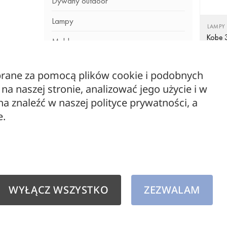
Dywany outdoor
Lampy
LAMPY
Kobe 
Meble
LOFTL
620,
Meble drewniane
ebrane za pomocą plików cookie i podobnych
Oświetlenie zewnętrzne
a naszej stronie, analizować jego użycie i w
 znaleźć w naszej polityce prywatności, a
outlet
e.
WYPRZEDAŻ
Żarówki dekoracyjne
WYŁĄCZ WSZYSTKO
ZEZWALAM
LAMPY
Malta