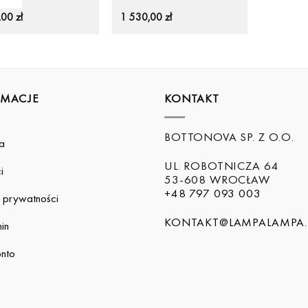
,00
zł
1 530,00
zł
RMACJE
KONTAKT
BOTTONOVA SP. Z O.O.
a
UL. ROBOTNICZA 64
i
53-608 WROCŁAW
+48 797 093 003
a prywatności
KONTAKT@LAMPALAMPA.
in
nto