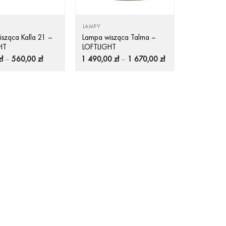
LAMPY
sząca Kalla 21 –
Lampa wisząca Talma –
HT
LOFTLIGHT
Zakres
Zakres
zł
–
560,00
zł
1 490,00
zł
–
1 670,00
zł
cen:
cen:
od
od
530,00 zł
1
do
490,00 zł
560,00 zł
do
1
670,00 zł