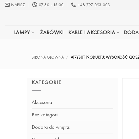
Przewiń
NAPISZ
07:30 - 15:00
+48 797 093 003
do
zawartości
LAMPY
ŻARÓWKI
KABLE I AKCESORIA
DODA
STRONA GŁÓWNA
/
ATRYBUT PRODUKTU: WYSOKOŚĆ KLOS
KATEGORIE
Akcesoria
Bez kategorii
Dodatki do wnętrz