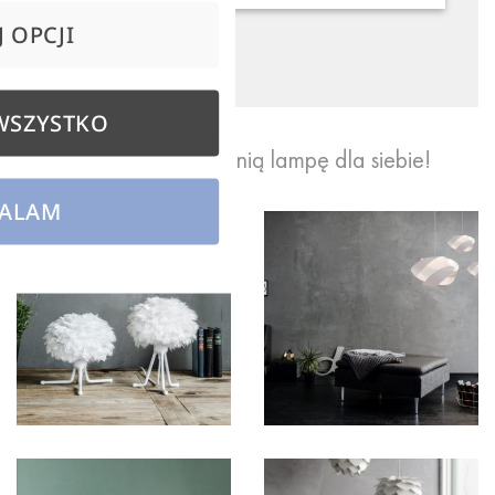
 OPCJI
WSZYSTKO
Stwórz odpowiednią lampę dla siebie!
ALAM