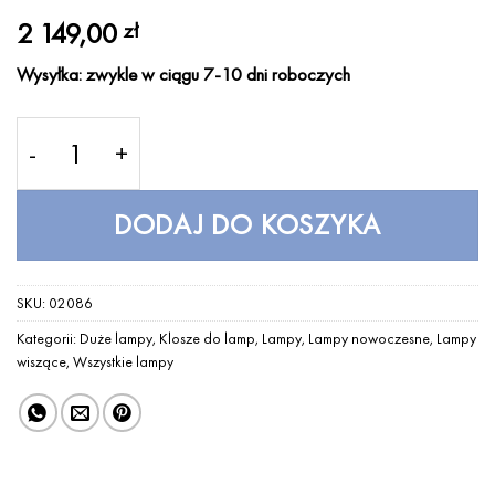
2 149,00
zł
Wysyłka: zwykle w ciągu 7-10 dni roboczych
ilość Lampa z piór Eos XL Light Grey UMAGE (dawni
DODAJ DO KOSZYKA
SKU:
02086
Kategorii:
Duże lampy
,
Klosze do lamp
,
Lampy
,
Lampy nowoczesne
,
Lampy
wiszące
,
Wszystkie lampy