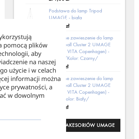
Podstawa do lamp Tripod
UMAGE - biała
429,00
zł
ykorzystują
Podwójne zawieszenie do lamp
za pomocą plików
Cannonball Cluster 2 UMAGE
(dawniej VITA Copenhagen) -
echnologii, aby
czarne /Kolor: Czarny/
iadczenie na naszej
319,00
zł
ego użycie i w celach
cej informacji można
Podwójne zawieszenie do lamp
Cannonball Cluster 2 UMAGE
tyce prywatności, a
(dawniej VITA Copenhagen) -
zać w dowolnym
białe /Kolor: Biały/
319,00
zł
PEŁNA KOLEKCJA AKESORIÓW UMAGE