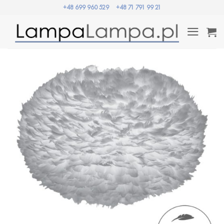
Przewiń
+48 699 960 529
+48 71 791 99 21
do
zawartości