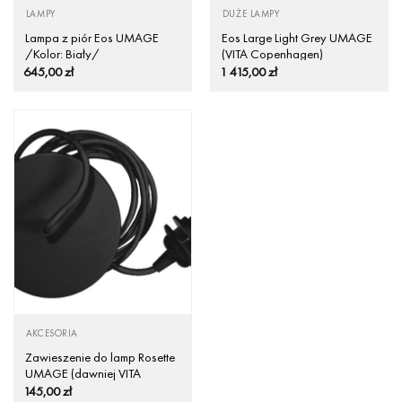
LAMPY
DUŻE LAMPY
Lampa z piór Eos UMAGE
Eos Large Light Grey UMAGE
/Kolor: Biały/
(VITA Copenhagen)
645,00
zł
1 415,00
zł
AKCESORIA
Zawieszenie do lamp Rosette
UMAGE (dawniej VITA
Copenhagen) – czarny oplot
145,00
zł