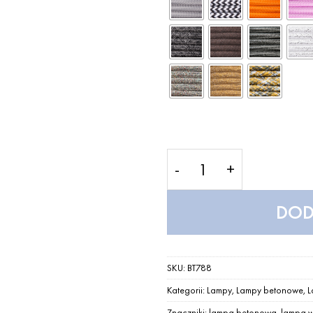
ilość Primitivo Concrete
DOD
SKU:
BT788
Kategorii:
Lampy
,
Lampy betonowe
,
L
Znaczniki:
lampa betonowa
,
lampa w