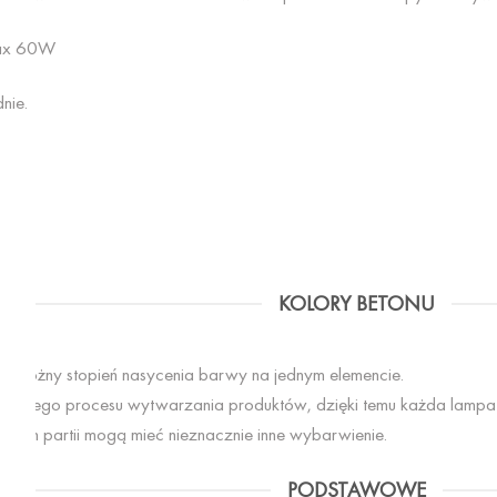
max 60W
nie.
KOLORY BETONU
ć różny stopień nasycenia barwy na jednym elemencie.
t ręcznego procesu wytwarzania produktów, dzięki temu każda lampa 
żnych partii mogą mieć nieznacznie inne wybarwienie.
PODSTAWOWE