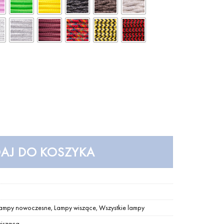
 LOFTLIGHT
AJ DO KOSZYKA
ampy nowoczesne
,
Lampy wiszące
,
Wszystkie lampy
isząca