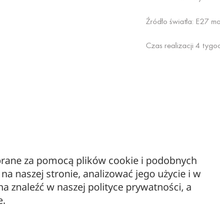
Źródło światła: E27 
Czas realizacji 4 tygod
ebrane za pomocą plików cookie i podobnych
Beton może prezentowa
a naszej stronie, analizować jego użycie i w
Jest to naturalny efek
 znaleźć w naszej polityce prywatności, a
Elementy z betonu z ró
e.