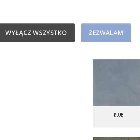
Paleta barw podstawo
Zawiera szeroką gamę 
WYŁĄCZ WSZYSTKO
ZEZWALAM
Została uzupełniona mo
Połączą się także idea
BLUE