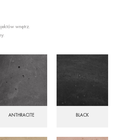
jektów wnętrz.
ny.
ANTHRACITE
BLACK