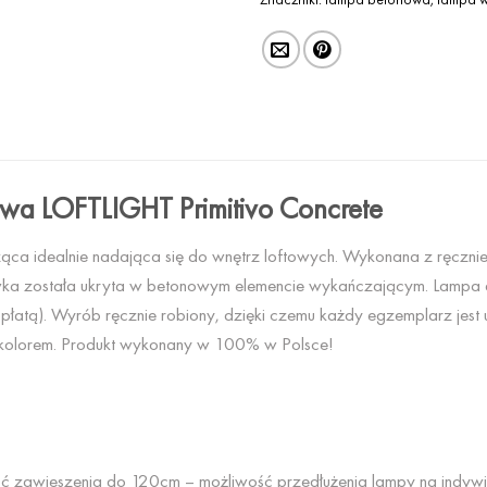
wa LOFTLIGHT Primitivo Concrete
ząca idealnie nadająca się do wnętrz loftowych. Wykonana z ręczni
ka została ukryta w betonowym elemencie wykańczającym. Lampa d
płatą). Wyrób ręcznie robiony, dzięki czemu każdy egzemplarz jest u
z kolorem. Produkt wykonany w 100% w Polsce!
 zawieszenia do 120cm – możliwość przedłużenia lampy na indyw