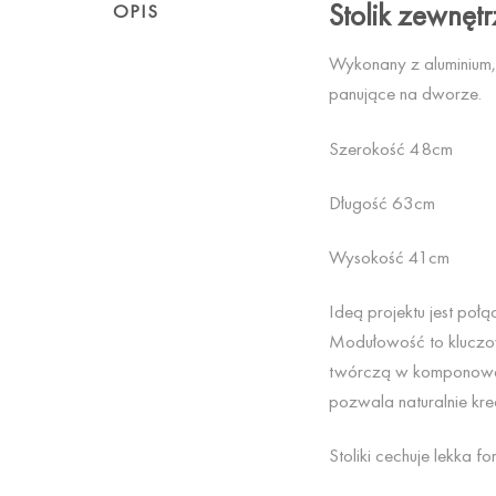
Stolik zewnęt
OPIS
Wykonany z aluminium
panujące na dworze.
Szerokość 48cm
Długość 63cm
Wysokość 41cm
Ideą projektu jest poł
Modułowość to kluczow
twórczą w komponowan
pozwala naturalnie kre
Stoliki cechuje lekka f