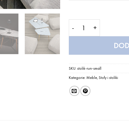
ilość Stolik Run Small
DOD
SKU:
stolik-run-small
Kategorie:
Meble
,
Stoły i stoliki