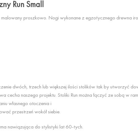
rzny Run Small
, malowany proszkowo. Nogi wykonane z egzotycznego drewna irok
ączenie dwóch, trzech lub większej ilości stolików tak by utworzyć 
a cecha naszego projektu. Stoliki Run można łączyć ze sobą w ram
iu własnego otoczenia i
ować przestrzeń wokół siebie.
orma nawiązująca do stylistyki lat 60-tych.