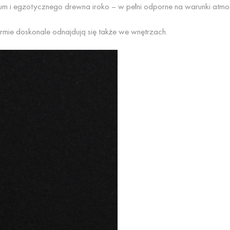
um i egzotycznego drewna iroko – w pełni odporne na warunki atmo
ormie doskonale odnajdują się także we wnętrzach.