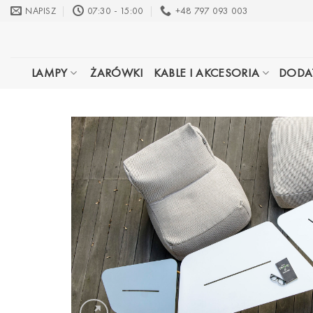
Przewiń
NAPISZ
07:30 - 15:00
+48 797 093 003
do
zawartości
LAMPY
ŻARÓWKI
KABLE I AKCESORIA
DODA