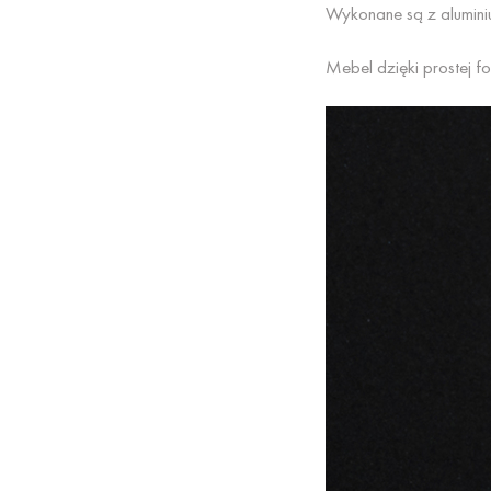
Wykonane są z alumini
Mebel dzięki prostej f