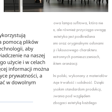
TALIA to nowoczesna i wyjątkowa lampa sufitowa, która nie
tylko pięknie doświetla wnętrze, ale również przyciąga uwagę
ykorzystują
swoim unikalnym designem. Jej estetyka jest podkreślana
za pomocą plików
błyszczącymi złotymi elementami oraz oryginalnymi osłonami
echnologii, aby
żarówek, dodającymi elegancji i luksusowego charakteru.
iadczenie na naszej
Doskonale sprawdzi się w przestronnych pomieszczeniach,
ego użycie i w celach
gdzie stanie się centralnym punktem aranżacji.
cej informacji można
tyce prywatności, a
Lampa TALIA to produkt w pełni polski, wykonany z materiałów
zać w dowolnym
najwyższej jakości, co gwarantuje trwałość i solidność. Dzięki
swojej nowoczesnej formie i wysokim standardom produkcji,
lampa ta nie tylko spełni oczekiwania pod względem
funkcjonalności, ale również wzbogaci estetykę każdego
pomieszczenia.