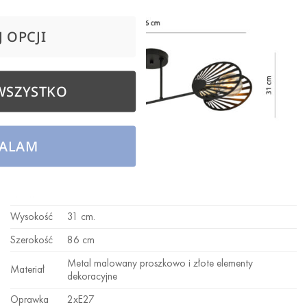
 OPCJI
WSZYSTKO
ALAM
Dane techniczne:
Nazwa
TALIA 2 BLACK
Wysokość
31 cm.
Szerokość
86 cm
Metal malowany proszkowo i złote elementy
Materiał
dekoracyjne
Oprawka
2xE27