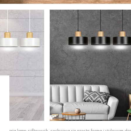
na seria lamp sufitowych, cechująca się prostą formą i stylowym des