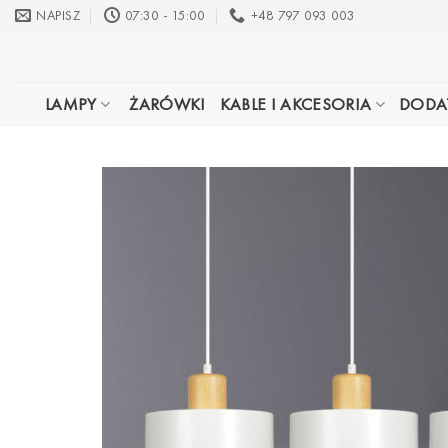
Przewiń
NAPISZ
07:30 - 15:00
+48 797 093 003
do
zawartości
LAMPY
ŻARÓWKI
KABLE I AKCESORIA
DODA