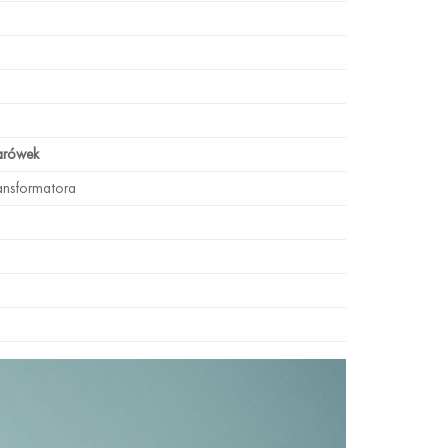
arówek
ansformatora