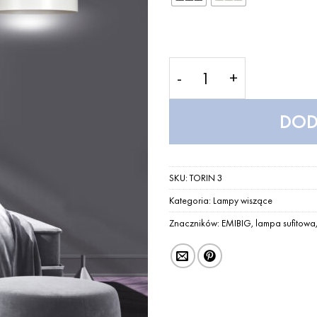
ilość TORIN 3 – Lampa 
DOD
SKU:
TORIN 3
Kategoria:
Lampy wiszące
Znaczników:
EMIBIG
,
lampa sufitowa