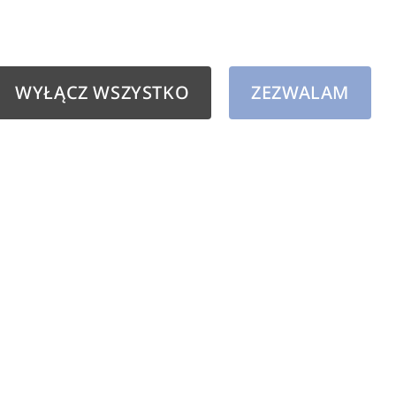
każdym wystrojem wnęt
metalowymi kloszami, d
przyciągają wzrok.
WYŁĄCZ WSZYSTKO
ZEZWALAM
Seria jest dostępna w 
nie tylko wysoką jakoś