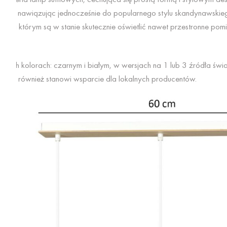
rza, nawiązując jednocześnie do popularnego stylu skandynawskie
zięki którym są w stanie skutecznie oświetlić nawet przestronne pom
dwóch kolorach: czarnym i białym, w wersjach na 1 lub 3 źródła św
ć, ale również stanowi wsparcie dla lokalnych producentów.