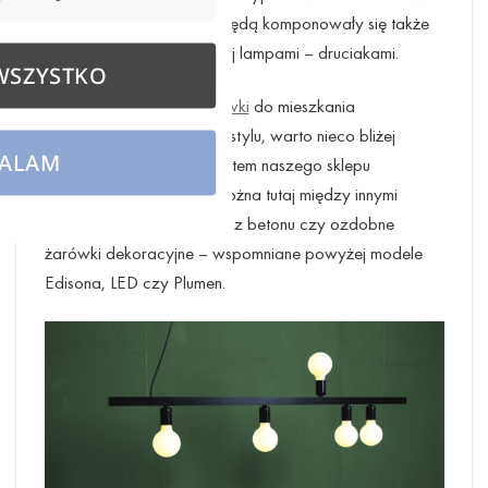
Edisona bardzo dobrze będą komponowały się także
ze wspomnianymi powyżej lampami – druciakami.
WSZYSTKO
Szukając
lampy
czy
żarówki
do mieszkania
utrzymanego w loftowym stylu, warto nieco bliżej
ALAM
zapoznać się z asortymentem naszego sklepu
internetowego. Znaleźć można tutaj między innymi
surowe modele wykonane z betonu czy ozdobne
żarówki dekoracyjne – wspomniane powyżej modele
Edisona, LED czy Plumen.