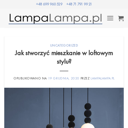
Przewiń
+48 699 960 529
+48 71 791 99 21
do
zawartości
UNCATEGORIZED
Jak stworzyć mieszkanie w loftowym
stylu?
OPUBLIKOWANO NA
19 GRUDNIA, 2020
PRZEZ
LAMPALAMPA.PL