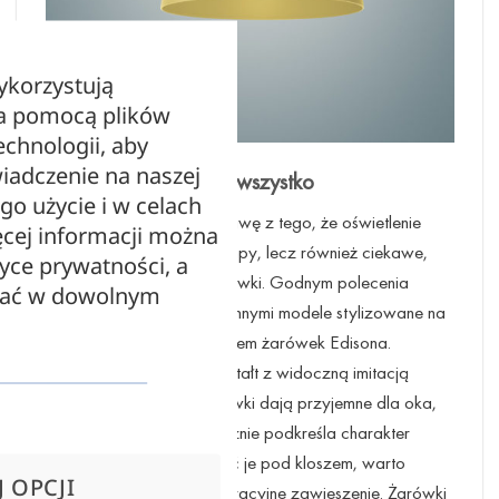
ykorzystują
za pomocą plików
echnologii, aby
iadczenie na naszej
Lampy loftowe to nie wszystko
ego użycie i w celach
Warto zdawać sobie sprawę z tego, że oświetlenie
cej informacji można
industrialne to nie tylko lampy, lecz również ciekawe,
tyce prywatności, a
przykuwające wzrok żarówki. Godnym polecenia
zać w dowolnym
rozwiązaniem są między innymi modele stylizowane na
żarnikowe, określane mianem żarówek Edisona.
Wyróżnia je klasyczny kształt z widoczną imitacją
żarników. Tego typu żarówki dają przyjemne dla oka,
żółte światło, które skutecznie podkreśla charakter
aranżacji. Zamiast chować je pod kloszem, warto
 OPCJI
dopasować do nich dekoracyjne zawieszenie. Żarówki