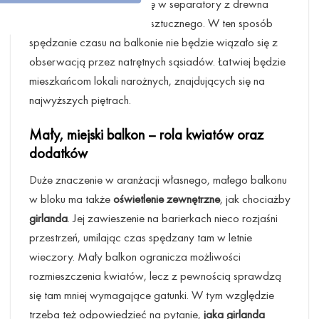
Można tam zaopatrzyć się w separatory z drewna
albo trwałego tworzywa sztucznego. W ten sposób
spędzanie czasu na balkonie nie będzie wiązało się z
obserwacją przez natrętnych sąsiadów. Łatwiej będzie
mieszkańcom lokali narożnych, znajdujących się na
najwyższych piętrach.
Mały, miejski balkon – rola kwiatów oraz
dodatków
Duże znaczenie w aranżacji własnego, małego balkonu
w bloku ma także
oświetlenie zewnętrzne
, jak chociażby
girlanda
. Jej zawieszenie na barierkach nieco rozjaśni
przestrzeń, umilając czas spędzany tam w letnie
wieczory. Mały balkon ogranicza możliwości
rozmieszczenia kwiatów, lecz z pewnością sprawdzą
się tam mniej wymagające gatunki. W tym względzie
trzeba też odpowiedzieć na pytanie,
jaka girlanda