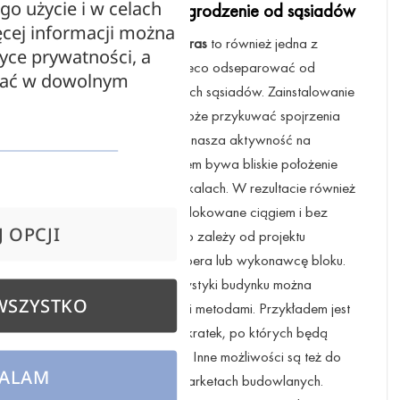
ego użycie i w celach
Zyskaj intymność i odgrodzenie od sąsiadów
cej informacji można
Zasadniczo
girlanda na taras
to również jedna z
tyce prywatności, a
propozycji, które mogą nieco odseparować od
zać w dowolnym
natrętnego wzoru niektórych sąsiadów. Zainstalowanie
ozdobnego oświetlenia może przykuwać spojrzenia
postronnych osób, nie zaś nasza aktywność na
balkonie. Jednak problemem bywa bliskie położenie
pomieszczeń w danych lokalach. W rezultacie również
wyjścia balkonowe są rozlokowane ciągiem i bez
 OPCJI
właściwego odstępu. Dużo zależy od projektu
przyjętego przez dewelopera lub wykonawcę bloku.
Niezależnie od charakterystyki budynku można
WSZYSTKO
odseparować się prostymi metodami. Przykładem jest
zamontowanie bocznych kratek, po których będą
rozwijać się rośliny pnące. Inne możliwości są też do
ALAM
kupienia w popularnych marketach budowlanych.