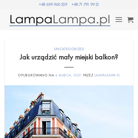
Przewiń
+48 699 960 529
+48 71 791 99 21
do
zawartości
UNCATEGORIZED
Jak urządzić mały miejski balkon?
OPUBLIKOWANO NA
4 MARCA, 2021
PRZEZ
LAMPALAMPA.PL