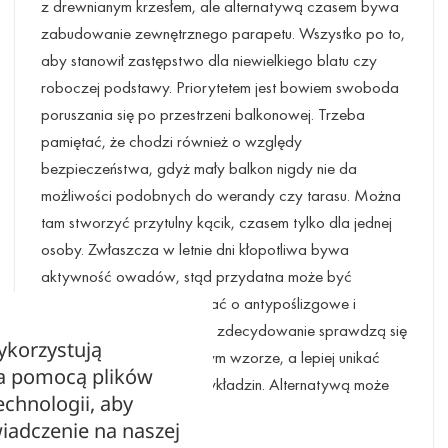
z drewnianym krzesłem, ale alternatywą czasem bywa
zabudowanie zewnętrznego parapetu. Wszystko po to,
aby stanowił zastępstwo dla niewielkiego blatu czy
roboczej podstawy. Priorytetem jest bowiem swoboda
poruszania się po przestrzeni balkonowej. Trzeba
pamiętać, że chodzi również o względy
bezpieczeństwa, gdyż mały balkon nigdy nie da
możliwości podobnych do werandy czy tarasu. Można
tam stworzyć przytulny kącik, czasem tylko dla jednej
osoby. Zwłaszcza w letnie dni kłopotliwa bywa
aktywność owadów, stąd przydatna może być
markiza. Należy też zadbać o antypoślizgowe i
wytrzymałe podłoże. Tutaj zdecydowanie sprawdzą się
ykorzystują
płytki gresowe o konkretnym wzorze, a lepiej unikać
za pomocą plików
drewna oraz wszelkich wykładzin. Alternatywą może
echnologii, aby
być także sztuczna trawa.
iadczenie na naszej